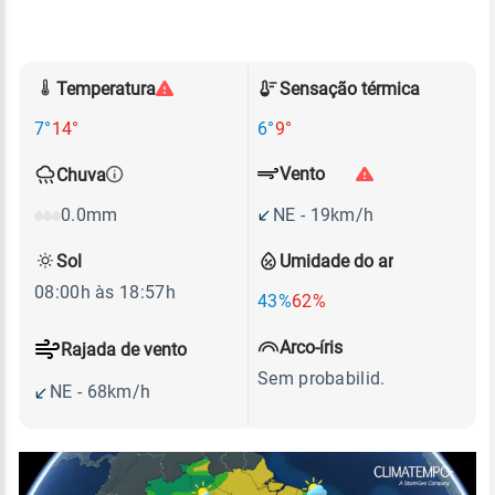
Temperatura
Sensação térmica
7°
14°
6°
9°
Vento
Chuva
NE - 19km/h
0.0mm
Sol
Umidade do ar
08:00h às 18:57h
43%
62%
Arco-íris
Rajada de vento
Sem probabilid.
NE - 68km/h