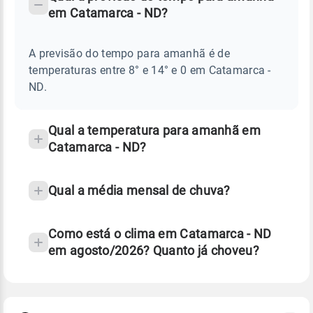
-
DO
em Catamarca - ND?
TEMPO
Perguntas
AMANHÃ
E
frequentes
NOTÍCIAS
EM
A previsão do tempo para amanhã é de
sobre
CATAMARCA
temperaturas entre 8° e 14° e 0 em Catamarca -
-
chuva
ND
ND.
e
temperatura
Qual a temperatura para amanhã em
Catamarca - ND?
Qual a média mensal de chuva?
Como está o clima em Catamarca - ND
em agosto/2026? Quanto já choveu?
Fonte: 30 anos de dados de reanálise ERA5.