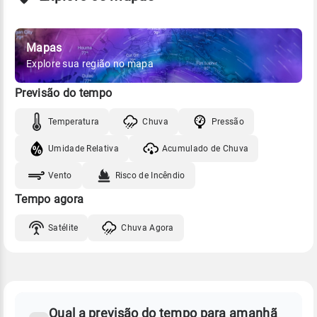
Mapas
Explore sua região no mapa
Previsão do tempo
Temperatura
Chuva
Pressão
Umidade Relativa
Acumulado de Chuva
Vento
Risco de Incêndio
Tempo agora
Satélite
Chuva Agora
FAQ
CLIMA,
PREVISÃO
Qual a previsão do tempo para amanhã