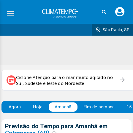
Faç
seu
logi
São Paulo, SP
Ciclone Atenção para o mar muito agitado no
arrow_forward
newspaper
Sul, Sudeste e leste do Nordeste
Agora
Hoje
Amanhã
Fim de semana
15 
Previsão do Tempo para Amanhã
em