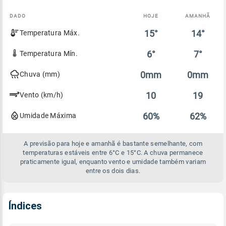
DADO
HOJE
AMANHÃ
Comparativo
15°
14°
Temperatura Máx.
entre
a
previsão
6°
7°
Temperatura Mín.
de
hoje
0mm
0mm
Chuva (mm)
e
amanhã
10
19
Vento (km/h)
60%
62%
Umidade Máxima
A previsão para hoje e amanhã é bastante semelhante, com
temperaturas estáveis entre 6°C e 15°C. A chuva permanece
praticamente igual, enquanto vento e umidade também variam
entre os dois dias.
Índices