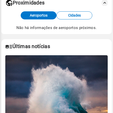
Proximidades
Fonte: dados combinados de estações
Aeroportos
Cidades
meteorológicas e satélite do Centro de Previsão
de Tempo e Estudos Climáticos (CPTEC).
Não há informações de aeroportos próximos.
Para obter mais informações sobre os dados
climáticos,
clique aqui.
Últimas notícias