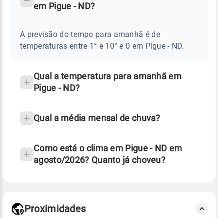
em Pigue - ND?
TEMPO
Perguntas
AMANHÃ
E
frequentes
NOTÍCIAS
EM
A previsão do tempo para amanhã é de
sobre
PIGUE
temperaturas entre 1° e 10° e 0 em Pigue - ND.
-
chuva
ND
e
temperatura
Qual a temperatura para amanhã em
Pigue - ND?
Qual a média mensal de chuva?
Como está o clima em Pigue - ND em
agosto/2026? Quanto já choveu?
Fonte: 30 anos de dados de reanálise ERA5.
Proximidades