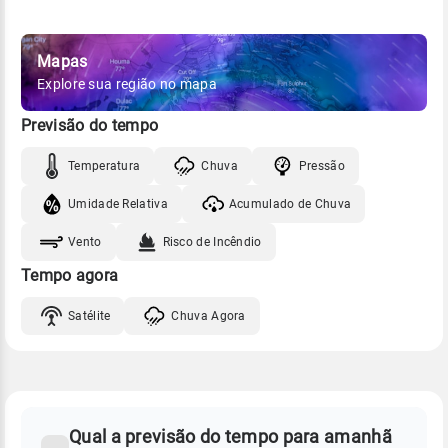
Mapas
Explore sua região no mapa
Previsão do tempo
Temperatura
Chuva
Pressão
Umidade Relativa
Acumulado de Chuva
Vento
Risco de Incêndio
Tempo agora
Satélite
Chuva Agora
FAQ
CLIMA,
PREVISÃO
Qual a previsão do tempo para amanhã
-
DO