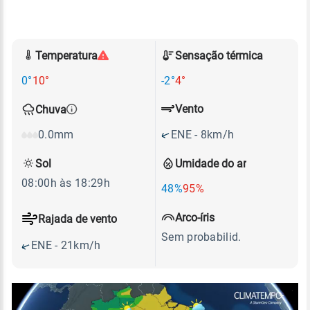
Temperatura
Sensação térmica
0°
10°
-2°
4°
Vento
Chuva
ENE - 8km/h
0.0mm
Sol
Umidade do ar
08:00h às 18:29h
48%
95%
Arco-íris
Rajada de vento
Sem probabilid.
ENE - 21km/h