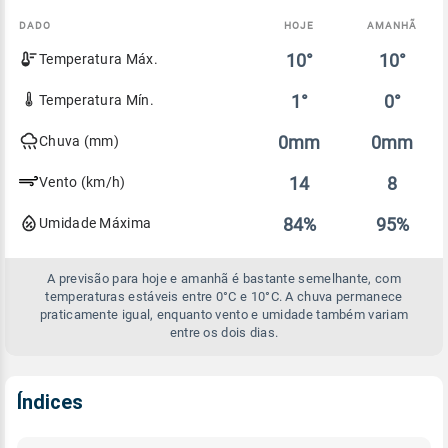
DADO
HOJE
AMANHÃ
Comparativo
10°
10°
Temperatura Máx.
entre
a
previsão
1°
0°
Temperatura Mín.
de
hoje
0mm
0mm
Chuva (mm)
e
amanhã
14
8
Vento (km/h)
84%
95%
Umidade Máxima
A previsão para hoje e amanhã é bastante semelhante, com
temperaturas estáveis entre 0°C e 10°C. A chuva permanece
praticamente igual, enquanto vento e umidade também variam
entre os dois dias.
Índices