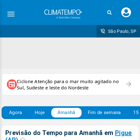
Faç
seu
logi
São Paulo, SP
Ciclone Atenção para o mar muito agitado no
arrow_forward
newspaper
Sul, Sudeste e leste do Nordeste
Agora
Hoje
Amanhã
Fim de semana
15 
Previsão do Tempo para Amanhã
em
Pigue