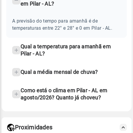
em Pilar - AL?
TEMPO
Perguntas
AMANHÃ
E
frequentes
NOTÍCIAS
EM
A previsão do tempo para amanhã é de
sobre
PILAR
temperaturas entre 22° e 28° e 0 em Pilar - AL.
-
chuva
AL
e
temperatura
Qual a temperatura para amanhã em
Pilar - AL?
Qual a média mensal de chuva?
Como está o clima em Pilar - AL em
agosto/2026? Quanto já choveu?
Fonte: 30 anos de dados de reanálise ERA5.
Proximidades