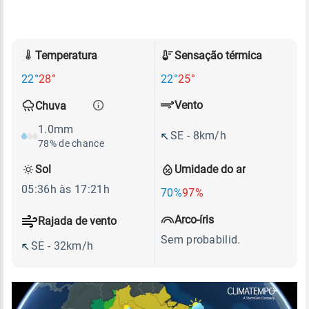
Temperatura
Sensação térmica
22°
28°
22°
25°
Vento
Chuva
1.0mm
SE - 8km/h
78% de chance
Sol
Umidade do ar
05:36h às 17:21h
70%
97%
Arco-íris
Rajada de vento
Sem probabilid.
SE - 32km/h