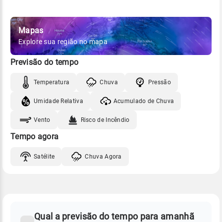
Mapas
Explore sua região no mapa
Previsão do tempo
Temperatura
Chuva
Pressão
Umidade Relativa
Acumulado de Chuva
Vento
Risco de Incêndio
Tempo agora
Satélite
Chuva Agora
FAQ
CLIMA,
PREVISÃO
Qual a previsão do tempo para amanhã
-
DO