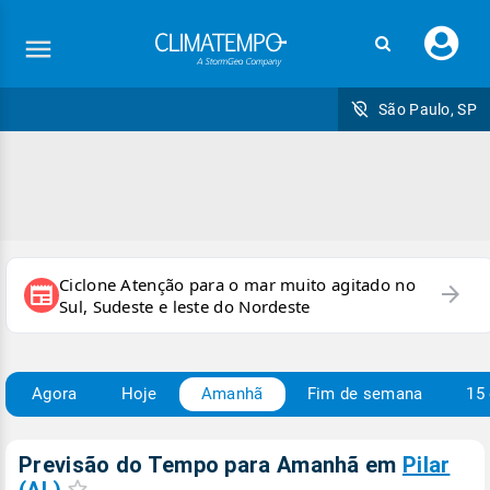
Faç
seu
logi
São Paulo, SP
Ciclone Atenção para o mar muito agitado no
arrow_forward
newspaper
Sul, Sudeste e leste do Nordeste
Agora
Hoje
Amanhã
Fim de semana
15 
Previsão do Tempo para Amanhã
em
Pilar