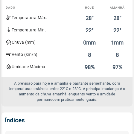
DADO
HOJE
AMANHÃ
Comparativo
28°
28°
Temperatura Máx.
entre
a
previsão
22°
22°
Temperatura Mín.
de
hoje
0mm
1mm
Chuva (mm)
e
amanhã
8
8
Vento (km/h)
98%
97%
Umidade Máxima
A previsão para hoje e amanhã é bastante semelhante, com
temperaturas estáveis entre 22°C e 28°C. A principal mudança é o
aumento da chuva amanhã, enquanto vento e umidade
permanecem praticamente iguais.
Índices