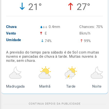
21°
27°
Enviar
Enviar
Enviar
Enviar
Enviar
Enviar
Chuva
0.4mm
Chances: 70%
Vento
E
8km/h
Umidade
74%
99%
A previsão do tempo para sábado é de Sol com muitas
nuvens e pancadas de chuva à tarde. Muitas nuvens à
noite, sem chuva.
Madrugada
Manhã
Tarde
Noite