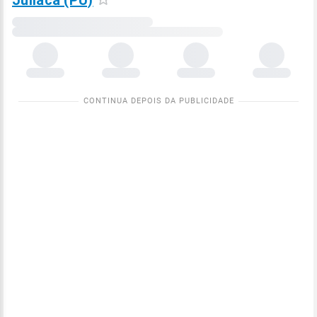
Juliaca (PU)
Carregando
dados
meteorológicos