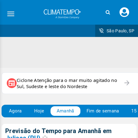
Faç
seu
logi
São Paulo, SP
Ciclone Atenção para o mar muito agitado no
arrow_forward
newspaper
Sul, Sudeste e leste do Nordeste
Agora
Hoje
Amanhã
Fim de semana
15 
Previsão do Tempo para Amanhã
em