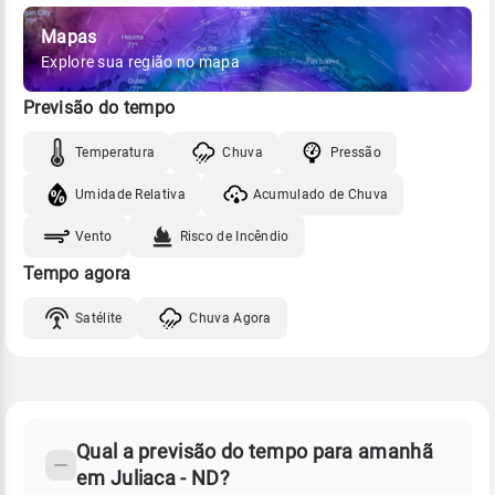
Mapas
Explore sua região no mapa
Previsão do tempo
Temperatura
Chuva
Pressão
Umidade Relativa
Acumulado de Chuva
Vento
Risco de Incêndio
Tempo agora
Satélite
Chuva Agora
FAQ
CLIMA,
PREVISÃO
Qual a previsão do tempo para amanhã
-
DO
em Juliaca - ND?
TEMPO
Perguntas
AMANHÃ