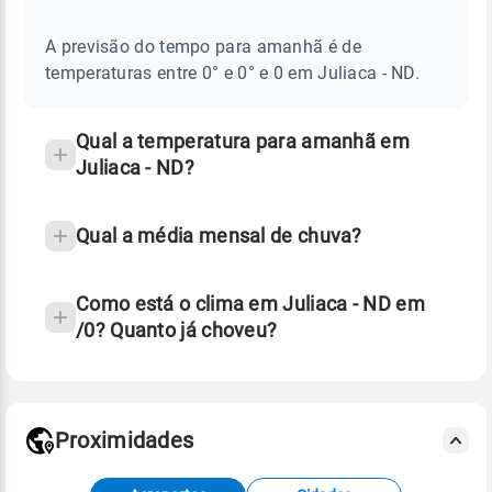
E
frequentes
NOTÍCIAS
EM
A previsão do tempo para amanhã é de
sobre
JULIACA
temperaturas entre 0° e 0° e 0 em Juliaca - ND.
-
chuva
ND
e
temperatura
Qual a temperatura para amanhã em
Juliaca - ND?
Qual a média mensal de chuva?
Como está o clima em Juliaca - ND em
/0? Quanto já choveu?
Fonte: 30 anos de dados de reanálise ERA5.
Proximidades
Fonte: dados combinados de estações
meteorológicas e satélite do Centro de Previsão