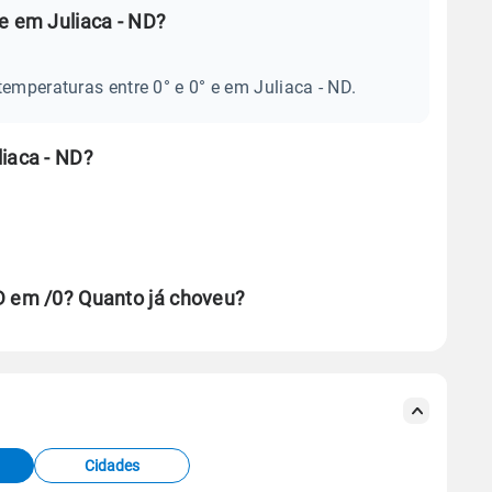
e em Juliaca - ND?
emperaturas entre 0° e 0° e em Juliaca - ND.
iaca - ND?
D em /0? Quanto já choveu?
se ERA5.
s meteorológicas e satélite do Centro de Previsão
TEC).
Cidades