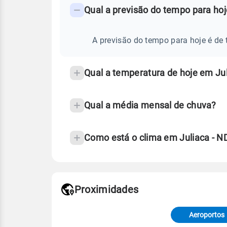
PREVISÃO
Qual a previsão do tempo para hoj
-
DO
TEMPO
Perguntas
HOJE
E
frequentes
A previsão do tempo para hoje é de t
NOTÍCIAS
EM
sobre
JULIACA
-
chuva
ND
Qual a temperatura de hoje em Jul
e
temperatura
Qual a média mensal de chuva?
Como está o clima em Juliaca - N
Fonte: 30 anos de dados de reanáli
Proximidades
Fonte: dados combinados de estaçõe
de Tempo e Estudos Climáticos (CP
Aeroportos