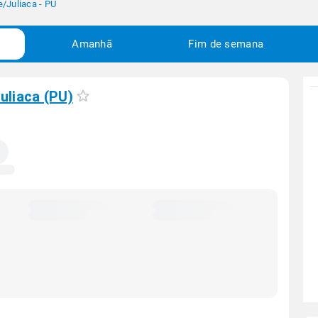
e
/
Juliaca - PU
Amanhã
Fim de semana
uliaca (PU)