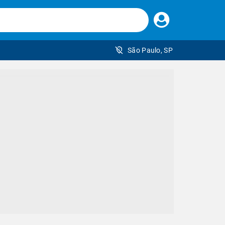
Faça
seu
login
São Paulo, SP