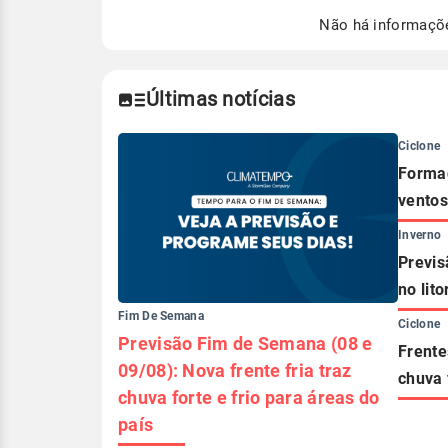
Para obter mais informações sobre 
Não há informaçõ
Últimas notícias
Ciclone
Formaç
ventos
Inverno
Previs
no lito
Fim De Semana
Ciclone
Previsão Fim de Semana (08 e
Frente
09/08): Nova frente fria traz
chuva 
chuva forte e frio para áreas do
país