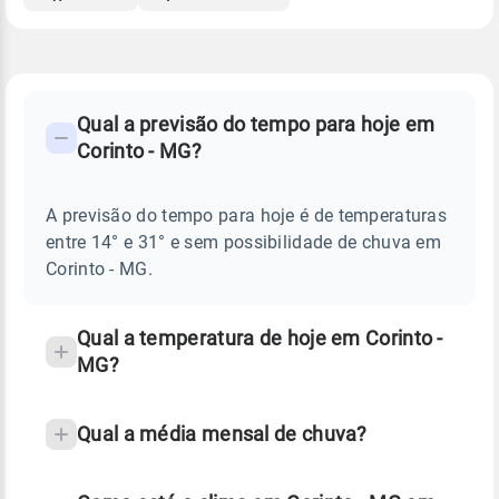
FAQ
CLIMA,
PREVISÃO
Qual a previsão do tempo para hoje em
-
DO
Corinto - MG?
TEMPO
Perguntas
HOJE
E
frequentes
NOTÍCIAS
EM
A previsão do tempo para hoje é de temperaturas
sobre
CORINTO
entre 14° e 31° e sem possibilidade de chuva em
-
chuva
MG
Corinto - MG.
e
temperatura
Qual a temperatura de hoje em Corinto -
MG?
Qual a média mensal de chuva?