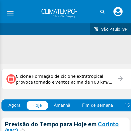
Faç
seu
logi
São Paulo, SP
Ciclone Formação de ciclone extratropical
arrow_forward
newspaper
provoca tornado e ventos acima de 100 km/h
no RS
Agora
Hoje
Amanhã
Fim de semana
15 
Previsão do Tempo para Hoje
em
Corinto