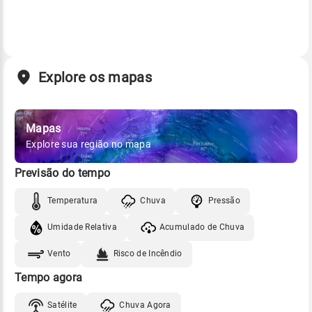
Explore os mapas
Mapas
Explore sua região no mapa
Previsão do tempo
Temperatura
Chuva
Pressão
Umidade Relativa
Acumulado de Chuva
Vento
Risco de Incêndio
Tempo agora
Satélite
Chuva Agora