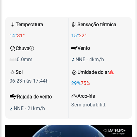
Temperatura
Sensação térmica
14°
31°
15°
22°
Vento
Chuva
NNE - 4km/h
0.0mm
Sol
Umidade do ar
06:23h às 17:44h
29%
75%
Arco-íris
Rajada de vento
Sem probabilid.
NNE - 21km/h