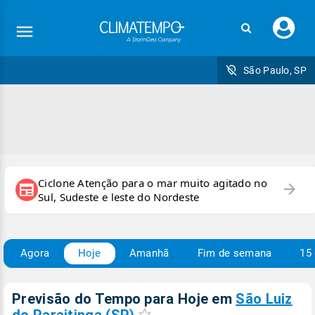
Faç
seu
logi
São Paulo, SP
Ciclone Atenção para o mar muito agitado no
arrow_forward
newspaper
Sul, Sudeste e leste do Nordeste
Agora
Hoje
Amanhã
Fim de semana
15 
Previsão do Tempo para Hoje
em
São Luiz