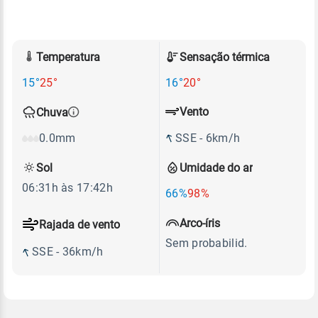
Temperatura
Sensação térmica
15°
25°
16°
20°
Vento
Chuva
SSE - 6km/h
0.0mm
Sol
Umidade do ar
06:31h às 17:42h
66%
98%
Arco-íris
Rajada de vento
Sem probabilid.
SSE - 36km/h