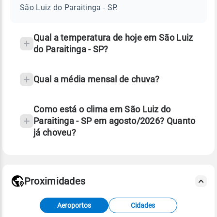
DO
São Luiz do Paraitinga - SP.
PARAITINGA
e
-
temperatura
SP
Qual a temperatura de hoje em São Luiz
do Paraitinga - SP?
Qual a média mensal de chuva?
Como está o clima em São Luiz do
Paraitinga - SP em agosto/2026? Quanto
já choveu?
Fonte: 30 anos de dados de reanálise ERA5.
Proximidades
Fonte: dados combinados de estações
Aeroportos
Cidades
meteorológicas e satélite do Centro de Previsão