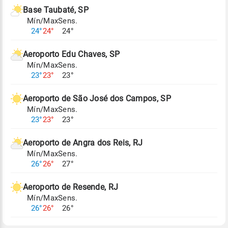
de Tempo e Estudos Climáticos (CPTEC).
Base Taubaté, SP
Mín/Max
Sens.
Para obter mais informações sobre os dados
24°
24°
24°
climáticos,
clique aqui.
Aeroporto Edu Chaves, SP
Mín/Max
Sens.
23°
23°
23°
Aeroporto de São José dos Campos, SP
Mín/Max
Sens.
23°
23°
23°
Aeroporto de Angra dos Reis, RJ
Mín/Max
Sens.
26°
26°
27°
Aeroporto de Resende, RJ
Mín/Max
Sens.
26°
26°
26°