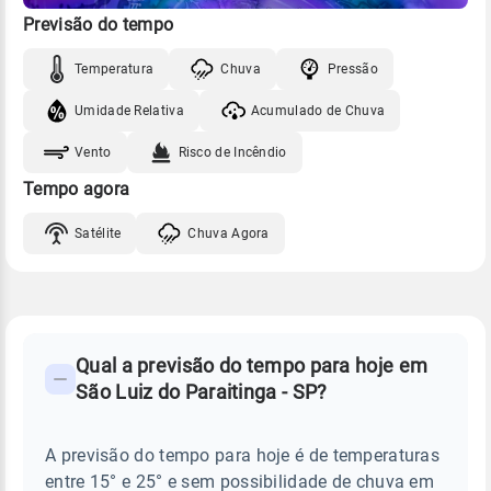
Previsão do tempo
Temperatura
Chuva
Pressão
Umidade Relativa
Acumulado de Chuva
Vento
Risco de Incêndio
Tempo agora
Satélite
Chuva Agora
FAQ
CLIMA,
PREVISÃO
Qual a previsão do tempo para hoje em
-
DO
São Luiz do Paraitinga - SP?
TEMPO
Perguntas
HOJE
E
frequentes
NOTÍCIAS
EM
A previsão do tempo para hoje é de temperaturas
sobre
SÃO
entre 15° e 25° e sem possibilidade de chuva em
LUIZ
chuva