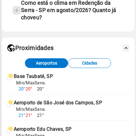
Como está o clima em Redenção da
Serra - SP em agosto/2026? Quanto já
choveu?
Fonte: 30 anos de dados de reanálise ERA5.
Proximidades
Fonte: dados combinados de estações
Aeroportos
Cidades
meteorológicas e satélite do Centro de Previsão
de Tempo e Estudos Climáticos (CPTEC).
Base Taubaté, SP
Mín/Max
Sens.
Para obter mais informações sobre os dados
20°
20°
20°
climáticos,
clique aqui.
Aeroporto de São José dos Campos, SP
Mín/Max
Sens.
21°
21°
21°
Aeroporto Edu Chaves, SP
Mín/Max
Sens.