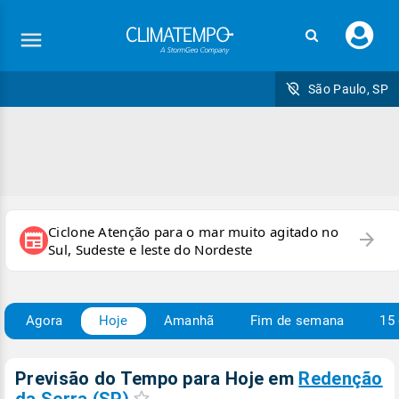
Faç
seu
logi
São Paulo, SP
Ciclone Atenção para o mar muito agitado no
arrow_forward
newspaper
Sul, Sudeste e leste do Nordeste
Agora
Hoje
Amanhã
Fim de semana
15 
Previsão do Tempo para Hoje
em
Redenção