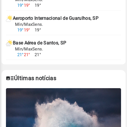
19°
19°
19°
Aeroporto Internacional de Guarulhos, SP
Mín/Max
Sens.
19°
19°
19°
Base Aérea de Santos, SP
Mín/Max
Sens.
21°
21°
21°
Últimas notícias