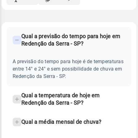
FAQ
CLIMA,
PREVISÃO
Qual a previsão do tempo para hoje em
-
DO
Redenção da Serra - SP?
TEMPO
Perguntas
HOJE
E
frequentes
NOTÍCIAS
EM
A previsão do tempo para hoje é de temperaturas
sobre
REDENÇÃO
entre 14° e 24° e sem possibilidade de chuva em
DA
chuva
SERRA
Redenção da Serra - SP.
-
e
SP
temperatura
Qual a temperatura de hoje em
Redenção da Serra - SP?
Qual a média mensal de chuva?