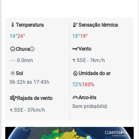
Temperatura
Sensação térmica
14°
24°
15°
19°
Vento
Chuva
SSE - 7km/h
0.0mm
Sol
Umidade do ar
06:32h às 17:43h
72%
100%
Arco-íris
Rajada de vento
Sem probabilid.
SSE - 37km/h