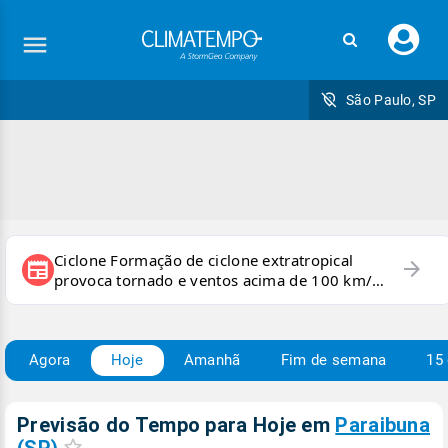
Faç
seu
logi
São Paulo, SP
Ciclone Formação de ciclone extratropical
arrow_forward
newspaper
provoca tornado e ventos acima de 100 km/h
no RS
Agora
Hoje
Amanhã
Fim de semana
15 
Previsão do Tempo para Hoje
em
Paraibuna