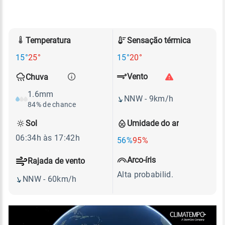
Temperatura
Sensação térmica
15°
25°
15°
20°
Vento
Chuva
1.6mm
NNW - 9km/h
84% de chance
Sol
Umidade do ar
06:34h às 17:42h
56%
95%
Arco-íris
Rajada de vento
Alta probabilid.
NNW - 60km/h