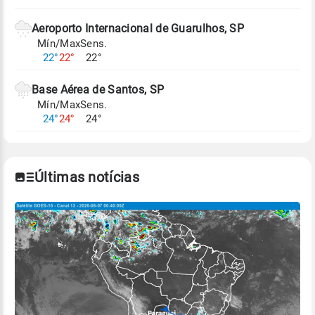
Aeroporto Internacional de Guarulhos, SP
Mín/Max
Sens.
22°
22°
22°
Base Aérea de Santos, SP
Mín/Max
Sens.
24°
24°
24°
Últimas notícias