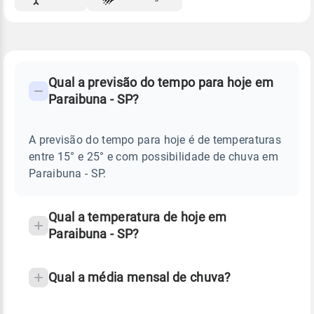
FAQ
CLIMA,
PREVISÃO
Qual a previsão do tempo para hoje em
-
DO
Paraibuna - SP?
TEMPO
Perguntas
HOJE
E
frequentes
NOTÍCIAS
EM
A previsão do tempo para hoje é de temperaturas
sobre
PARAIBUNA
entre 15° e 25° e com possibilidade de chuva em
-
chuva
SP
Paraibuna - SP.
e
temperatura
Qual a temperatura de hoje em
Paraibuna - SP?
Qual a média mensal de chuva?