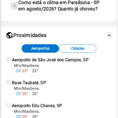
Como está o clima em Paraibuna - SP
em agosto/2026? Quanto já choveu?
Fonte: 30 anos de dados de reanálise ERA5.
Proximidades
Fonte: dados combinados de estações
Aeroportos
Cidades
meteorológicas e satélite do Centro de Previsão
de Tempo e Estudos Climáticos (CPTEC).
Aeroporto de São José dos Campos, SP
Mín/Max
Sens.
Para obter mais informações sobre os dados
23°
23°
23°
climáticos,
clique aqui.
Base Taubaté, SP
Mín/Max
Sens.
25°
25°
25°
Aeroporto Edu Chaves, SP
Mín/Max
Sens.
25°
25°
25°