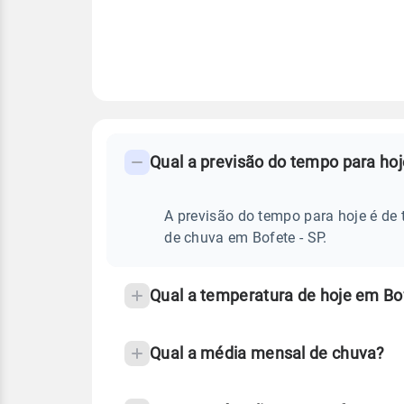
FAQ
CLIMA,
PREVISÃO
Qual a previsão do tempo para hoj
-
DO
TEMPO
Perguntas
HOJE
E
frequentes
A previsão do tempo para hoje é de 
NOTÍCIAS
EM
sobre
de chuva em Bofete - SP.
BOFETE
-
chuva
SP
e
Qual a temperatura de hoje em Bo
temperatura
Qual a média mensal de chuva?