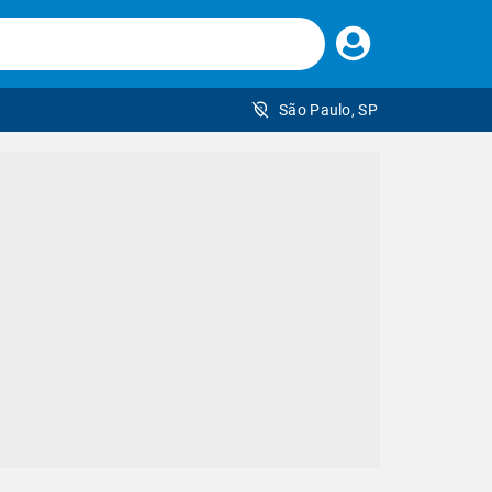
Faça
seu
login
São Paulo, SP