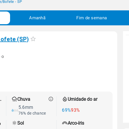
e
/
Bofete - SP
Amanhã
Fim de semana
ofete (SP)
 o
 térmica
Chuva
Umidade do ar
5.6mm
69%
93%
76% de chance
Sol
Arco-íris
o