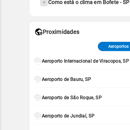
Como está o clima em Bofete - S
Fonte: 30 anos de dados de reanáli
Proximidades
Fonte: dados combinados de estaçõe
de Tempo e Estudos Climáticos (CP
Aeroportos
Para obter mais informações sobre 
Aeroporto Internacional de Viracopos, SP
Aeroporto de Bauru, SP
Aeroporto de São Roque, SP
Aeroporto de Jundiaí, SP