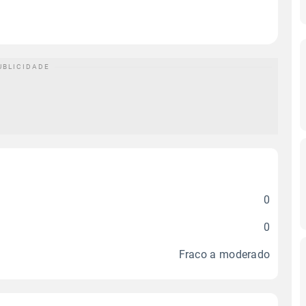
0
0
Fraco a moderado