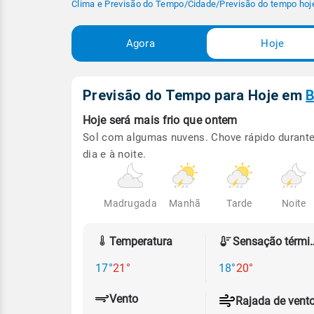
Clima e Previsão do Tempo
/
Cidade
/
Previsão do tempo hoj
Agora
Hoje
Previsão do Tempo para Hoje
em
B
Hoje será
mais frio que ontem
Sol com algumas nuvens. Chove rápido durante
dia e à noite.
Madrugada
Manhã
Tarde
Noite
Temperatura
Sensação
17°
21°
18°
20°
Vento
Rajada de vent