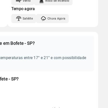
Vento
Risco de Incêndio
Tempo agora
Satélite
Chuva Agora
e em Bofete - SP?
temperaturas entre 17° e 21° e com possibilidade
fete - SP?