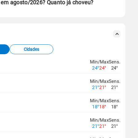
P em agosto/2026? Quanto já choveu?
se ERA5.
s meteorológicas e satélite do Centro de Previsão
TEC).
Cidades
os dados climáticos,
clique aqui.
Mín/Max
Sens.
24°
24°
24°
Mín/Max
Sens.
21°
21°
21°
Mín/Max
Sens.
18°
18°
18°
Mín/Max
Sens.
21°
21°
21°