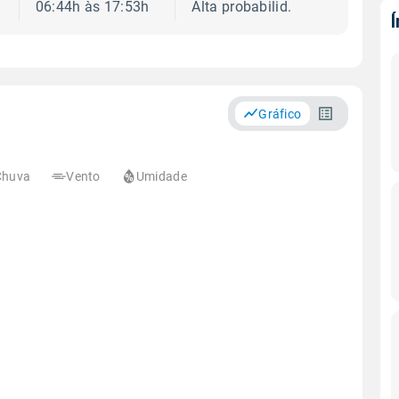
06:44h às 17:53h
Alta probabilid.
Gráfico
Chuva
Vento
Umidade