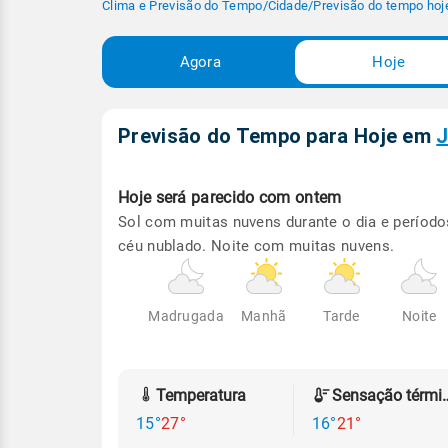
Clima e Previsão do Tempo
/
Cidade
/
Previsão do tempo hoj
Agora
Hoje
Previsão do Tempo para Hoje
em
J
Hoje será
parecido com ontem
Sol com muitas nuvens durante o dia e período
céu nublado. Noite com muitas nuvens.
Madrugada
Manhã
Tarde
Noite
Temperatura
Sensação
15°
27°
16°
21°