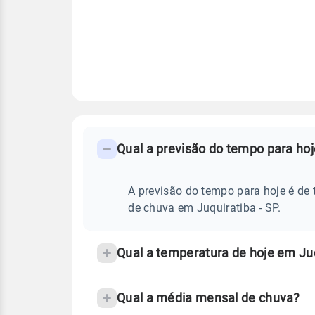
FAQ
CLIMA,
PREVISÃO
Qual a previsão do tempo para hoj
-
DO
TEMPO
Perguntas
HOJE
E
frequentes
A previsão do tempo para hoje é de 
NOTÍCIAS
EM
sobre
de chuva em Juquiratiba - SP.
JUQUIRATIBA
-
chuva
SP
e
Qual a temperatura de hoje em Juq
temperatura
Qual a média mensal de chuva?