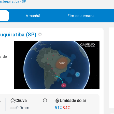
e
/
Juquiratiba - SP
Amanhã
Fim de semana
uquiratiba (SP)
s de
 térmica
Chuva
Umidade do ar
0.0mm
51%
84%