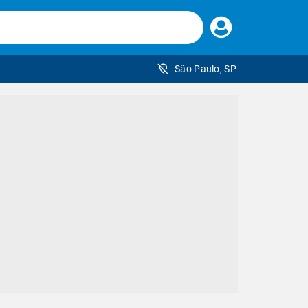
Faça
seu
login
São Paulo, SP