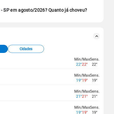
 - SP em agosto/2026? Quanto já choveu?
se ERA5.
s meteorológicas e satélite do Centro de Previsão
TEC).
Cidades
os dados climáticos,
clique aqui.
Mín/Max
Sens.
22°
22°
22°
Mín/Max
Sens.
19°
19°
19°
Mín/Max
Sens.
21°
21°
21°
Mín/Max
Sens.
19°
19°
19°