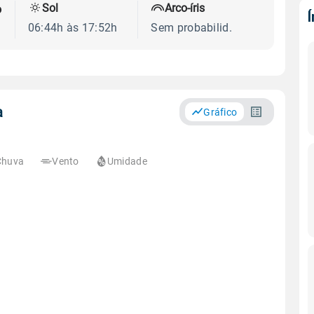
Sol
Arco-íris
o
06:44h às 17:52h
Sem probabilid.
a
Gráfico
Chuva
Vento
Umidade