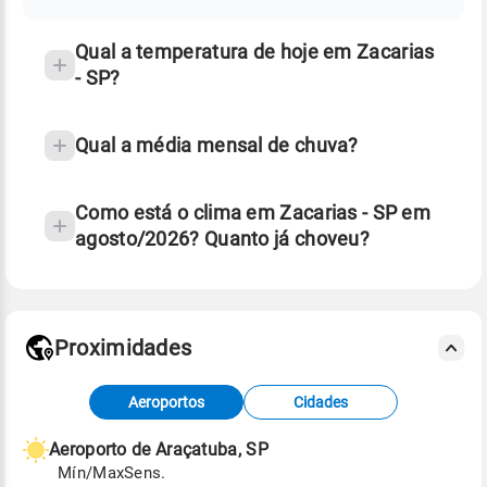
temperatura
Qual a temperatura de hoje em Zacarias
- SP?
Qual a média mensal de chuva?
Como está o clima em Zacarias - SP em
agosto/2026? Quanto já choveu?
Fonte: 30 anos de dados de reanálise ERA5.
Proximidades
Fonte: dados combinados de estações
Aeroportos
Cidades
meteorológicas e satélite do Centro de Previsão
de Tempo e Estudos Climáticos (CPTEC).
Aeroporto de Araçatuba, SP
Mín/Max
Sens.
Para obter mais informações sobre os dados