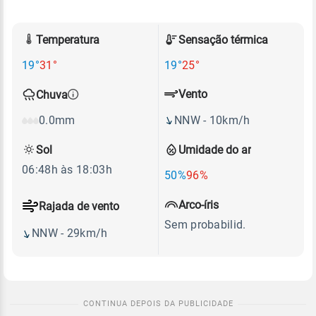
Temperatura
Sensação térmica
19°
31°
19°
25°
Vento
Chuva
NNW - 10km/h
0.0mm
Sol
Umidade do ar
06:48h às 18:03h
50%
96%
Arco-íris
Rajada de vento
Sem probabilid.
NNW - 29km/h