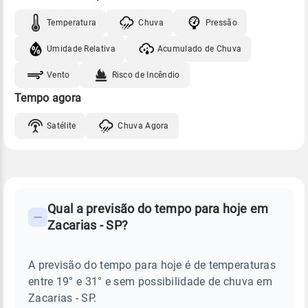
Temperatura
Chuva
Pressão
Umidade Relativa
Acumulado de Chuva
Vento
Risco de Incêndio
Tempo agora
Satélite
Chuva Agora
FAQ
CLIMA,
PREVISÃO
Qual a previsão do tempo para hoje em
-
DO
Zacarias - SP?
TEMPO
Perguntas
HOJE
E
frequentes
NOTÍCIAS
EM
A previsão do tempo para hoje é de temperaturas
sobre
ZACARIAS
entre 19° e 31° e sem possibilidade de chuva em
-
chuva
SP
Zacarias - SP.
e