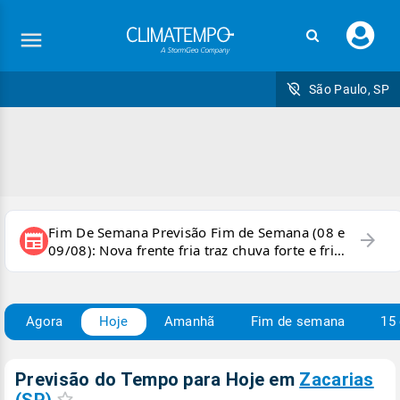
Faç
seu
logi
São Paulo, SP
Fim De Semana Previsão Fim de Semana (08 e
arrow_forward
newspaper
09/08): Nova frente fria traz chuva forte e frio
para áreas do país
Agora
Hoje
Amanhã
Fim de semana
15 
Previsão do Tempo para Hoje
em
Zacarias