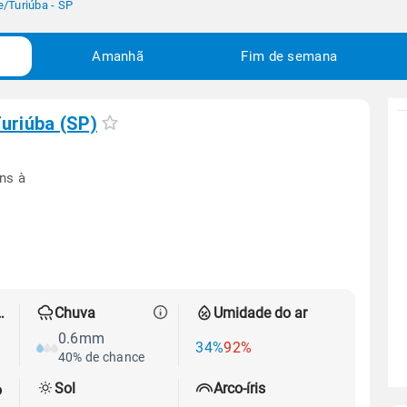
e
/
Turiúba - SP
Amanhã
Fim de semana
uriúba (SP)
ns à
 térmica
Chuva
Umidade do ar
0.6mm
34%
92%
40% de chance
Sol
Arco-íris
o