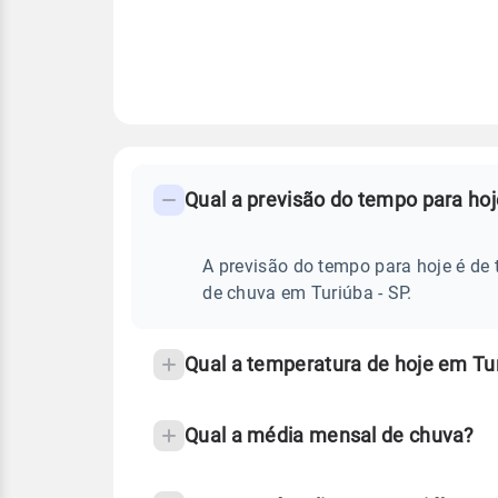
FAQ
CLIMA,
PREVISÃO
Qual a previsão do tempo para hoj
-
DO
TEMPO
Perguntas
HOJE
E
frequentes
A previsão do tempo para hoje é de 
NOTÍCIAS
EM
sobre
de chuva em Turiúba - SP.
TURIÚBA
-
chuva
SP
e
Qual a temperatura de hoje em Tur
temperatura
Qual a média mensal de chuva?