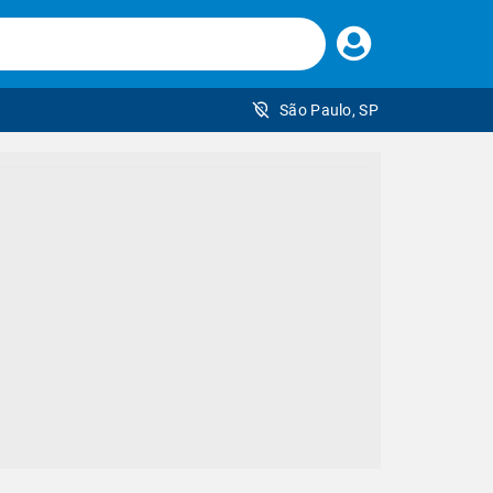
Faça
seu
login
São Paulo, SP