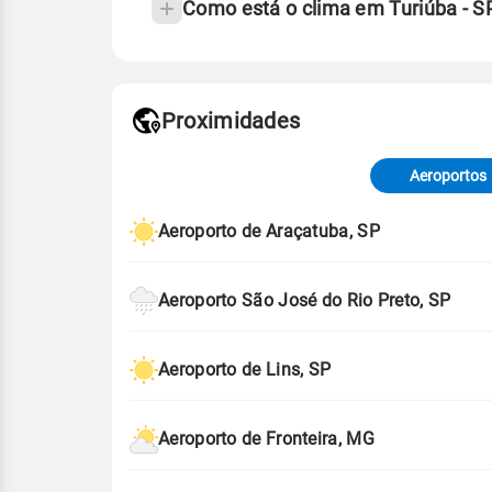
Como está o clima em Turiúba - 
Fonte: 30 anos de dados de reanáli
Proximidades
Fonte: dados combinados de estaçõe
de Tempo e Estudos Climáticos (CP
Aeroportos
Para obter mais informações sobre 
Aeroporto de Araçatuba, SP
Aeroporto São José do Rio Preto, SP
Aeroporto de Lins, SP
Aeroporto de Fronteira, MG