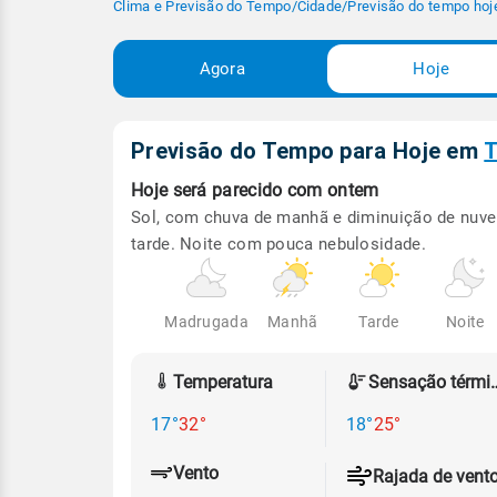
Clima e Previsão do Tempo
/
Cidade
/
Previsão do tempo hoj
Agora
Hoje
Previsão do Tempo para Hoje
em
T
Hoje será
parecido com ontem
Sol, com chuva de manhã e diminuição de nuve
tarde. Noite com pouca nebulosidade.
Madrugada
Manhã
Tarde
Noite
Temperatura
Sensação
17°
32°
18°
25°
Vento
Rajada de vent