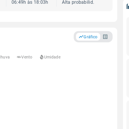
06:49h às 18:03h
Alta probabilid.
Gráfico
Chuva
Vento
Umidade