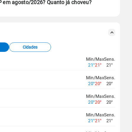
SP em agosto/2026? Quanto já choveu?
se ERA5.
s meteorológicas e satélite do Centro de Previsão
TEC).
Cidades
os dados climáticos,
clique aqui.
Mín/Max
Sens.
21°
21°
21°
Mín/Max
Sens.
20°
20°
20°
Mín/Max
Sens.
20°
20°
20°
Mín/Max
Sens.
21°
21°
21°