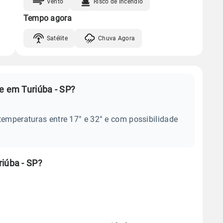
Vento
Risco de Incêndio
Tempo agora
Satélite
Chuva Agora
e em Turiúba - SP?
temperaturas entre 17° e 32° e com possibilidade
iúba - SP?