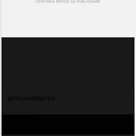
DETALHAMENTOS
Temperatura
Celsius (°C)