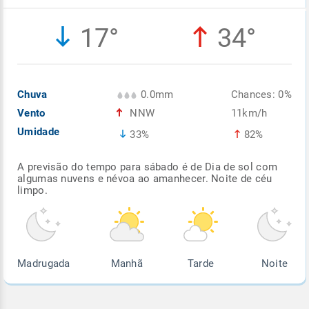
Enviar
Enviar
Enviar
Enviar
Enviar
17°
34°
Enviar
Chuva
0.0mm
Chances: 0%
Vento
NNW
11km/h
Umidade
33%
82%
A previsão do tempo para sábado é de Dia de sol com
algumas nuvens e névoa ao amanhecer. Noite de céu
limpo.
Madrugada
Manhã
Tarde
Noite