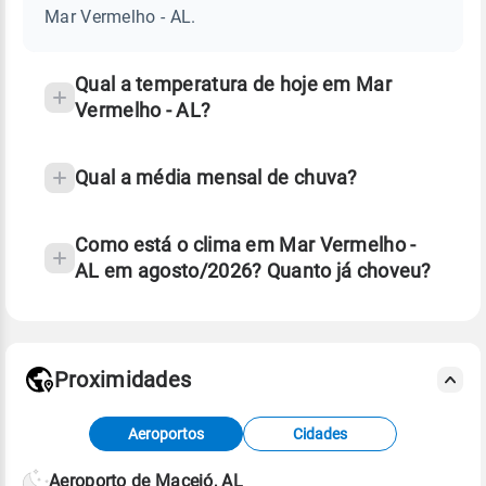
-
Mar Vermelho - AL.
AL
e
temperatura
Qual a temperatura de hoje em Mar
Vermelho - AL?
Qual a média mensal de chuva?
Como está o clima em Mar Vermelho -
AL em agosto/2026? Quanto já choveu?
Fonte: 30 anos de dados de reanálise ERA5.
Proximidades
Fonte: dados combinados de estações
Aeroportos
Cidades
meteorológicas e satélite do Centro de Previsão
de Tempo e Estudos Climáticos (CPTEC).
Aeroporto de Maceió, AL