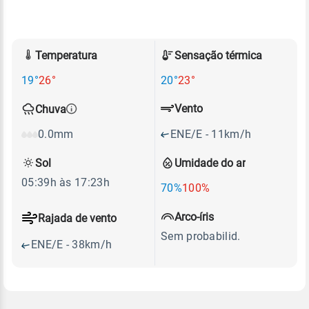
Temperatura
Sensação térmica
19°
26°
20°
23°
Vento
Chuva
ENE/E - 11km/h
0.0mm
Sol
Umidade do ar
05:39h às 17:23h
70%
100%
Arco-íris
Rajada de vento
Sem probabilid.
ENE/E - 38km/h