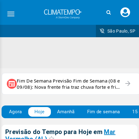
Faç
seu
logi
São Paulo, SP
Fim De Semana Previsão Fim de Semana (08 e
arrow_forward
newspaper
09/08): Nova frente fria traz chuva forte e frio
para áreas do país
Agora
Hoje
Amanhã
Fim de semana
15 
Previsão do Tempo para Hoje
em
Mar