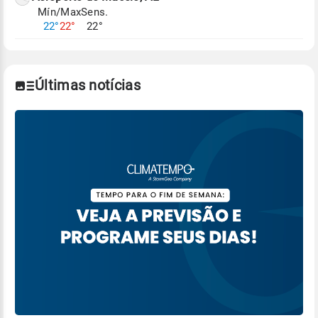
Mín/Max
Sens.
Para obter mais informações sobre os dados
22°
22°
22°
climáticos,
clique aqui.
Últimas notícias