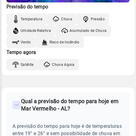
Previsão do tempo
Temperatura
Chuva
Pressão
Umidade Relativa
Acumulado de Chuva
Vento
Risco de Incêndio
Tempo agora
Satélite
Chuva Agora
FAQ
CLIMA,
PREVISÃO
Qual a previsão do tempo para hoje em
-
DO
Mar Vermelho - AL?
TEMPO
Perguntas
HOJE
E
frequentes
NOTÍCIAS
EM
A previsão do tempo para hoje é de temperaturas
sobre
MAR
entre 19° e 26° e sem possibilidade de chuva em
VERMELHO
chuva