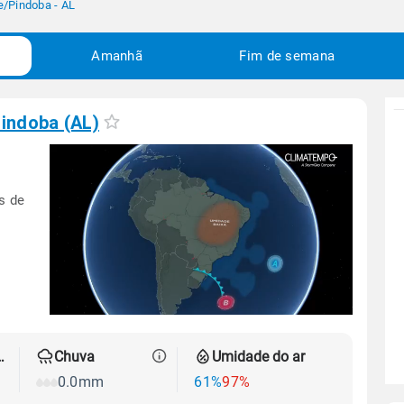
e
/
Pindoba - AL
Amanhã
Fim de semana
indoba (AL)
s de
 térmica
Chuva
Umidade do ar
0.0mm
61%
97%