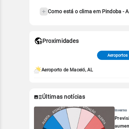
Como está o clima em Pindoba - 
Fonte: 30 anos de dados de reanáli
Proximidades
Fonte: dados combinados de estaçõe
de Tempo e Estudos Climáticos (CP
Aeroportos
Para obter mais informações sobre 
Aeroporto de Maceió, AL
Últimas notícias
Inverno
Previs
aument