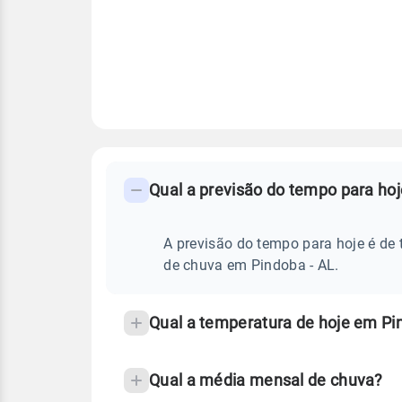
FAQ
CLIMA,
PREVISÃO
Qual a previsão do tempo para ho
-
DO
TEMPO
Perguntas
HOJE
E
frequentes
A previsão do tempo para hoje é de 
NOTÍCIAS
EM
sobre
de chuva em Pindoba - AL.
PINDOBA
-
chuva
AL
e
Qual a temperatura de hoje em Pi
temperatura
Qual a média mensal de chuva?