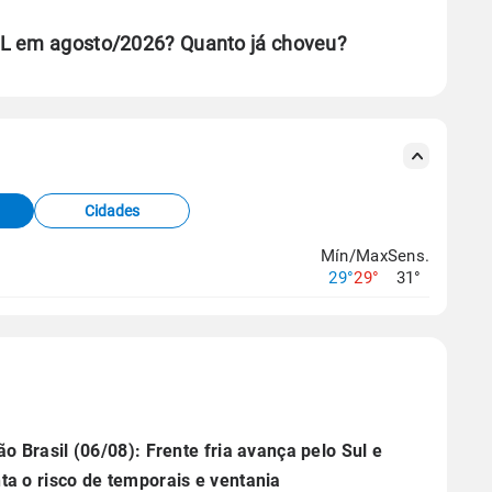
AL em agosto/2026? Quanto já choveu?
se ERA5.
s meteorológicas e satélite do Centro de Previsão
TEC).
Cidades
os dados climáticos,
clique aqui.
Mín/Max
Sens.
29°
29°
31°
ão Brasil (06/08): Frente fria avança pelo Sul e
a o risco de temporais e ventania