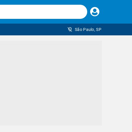
Faça
seu
login
São Paulo, SP