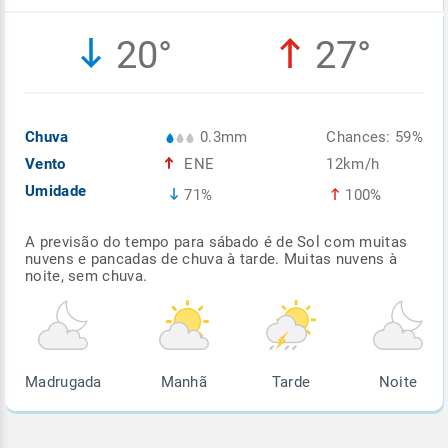
Enviar
Enviar
Enviar
Enviar
Enviar
20°
27°
Enviar
Chuva
0.3mm
Chances: 59%
Vento
ENE
12km/h
Umidade
71%
100%
A previsão do tempo para sábado é de Sol com muitas
nuvens e pancadas de chuva à tarde. Muitas nuvens à
noite, sem chuva.
Madrugada
Manhã
Tarde
Noite