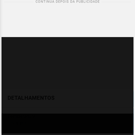
DETALHAMENTOS
Temperatura
Celsius (°C)