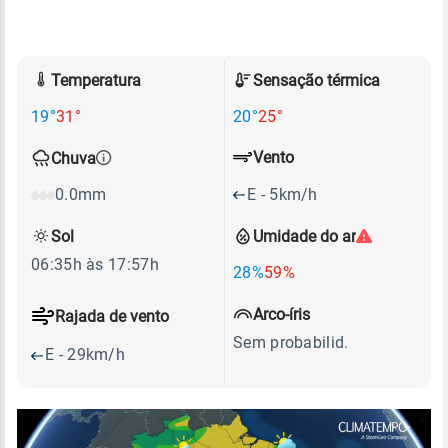
Temperatura
Sensação térmica
19°
31°
20°
25°
Vento
Chuva
E - 5km/h
0.0mm
Sol
Umidade do ar
06:35h às 17:57h
28%
59%
Arco-íris
Rajada de vento
Sem probabilid.
E - 29km/h