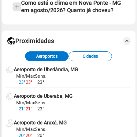
Como está o clima em Nova Ponte - MG
em agosto/2026? Quanto já choveu?
Fonte: 30 anos de dados de reanálise ERA5.
Proximidades
Fonte: dados combinados de estações
Aeroportos
Cidades
meteorológicas e satélite do Centro de Previsão
de Tempo e Estudos Climáticos (CPTEC).
Aeroporto de Uberlândia, MG
Mín/Max
Sens.
Para obter mais informações sobre os dados
23°
23°
23°
climáticos,
clique aqui.
Aeroporto de Uberaba, MG
Mín/Max
Sens.
21°
21°
23°
Aeroporto de Araxá, MG
Mín/Max
Sens.
20°
20°
20°