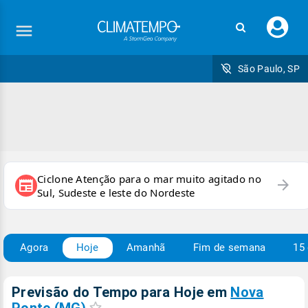
Faç
seu
logi
São Paulo, SP
Ciclone Atenção para o mar muito agitado no
arrow_forward
newspaper
Sul, Sudeste e leste do Nordeste
Agora
Hoje
Amanhã
Fim de semana
15 
Previsão do Tempo para Hoje
em
Nova