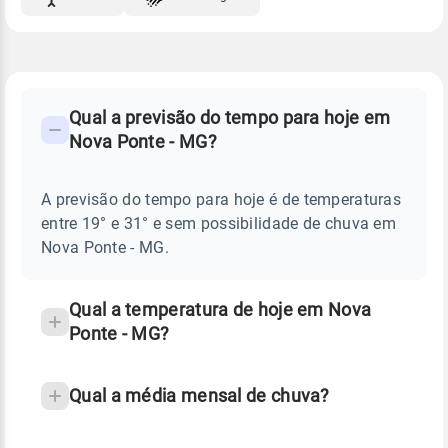
FAQ
CLIMA,
PREVISÃO
Qual a previsão do tempo para hoje em
-
DO
Nova Ponte - MG?
TEMPO
Perguntas
HOJE
E
frequentes
NOTÍCIAS
EM
A previsão do tempo para hoje é de temperaturas
sobre
NOVA
entre 19° e 31° e sem possibilidade de chuva em
PONTE
chuva
-
Nova Ponte - MG.
MG
e
temperatura
Qual a temperatura de hoje em Nova
Ponte - MG?
Qual a média mensal de chuva?