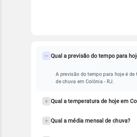
FAQ
CLIMA,
PREVISÃO
Qual a previsão do tempo para hoj
-
DO
TEMPO
Perguntas
HOJE
E
frequentes
A previsão do tempo para hoje é de 
NOTÍCIAS
EM
sobre
de chuva em Colônia - RJ.
COLÔNIA
-
chuva
RJ
e
Qual a temperatura de hoje em Col
temperatura
Qual a média mensal de chuva?