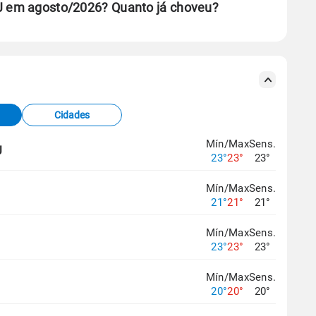
RJ em agosto/2026? Quanto já choveu?
se ERA5.
s meteorológicas e satélite do Centro de Previsão
TEC).
Cidades
os dados climáticos,
clique aqui.
Mín/Max
Sens.
J
23°
23°
23°
Mín/Max
Sens.
21°
21°
21°
Mín/Max
Sens.
23°
23°
23°
Mín/Max
Sens.
20°
20°
20°