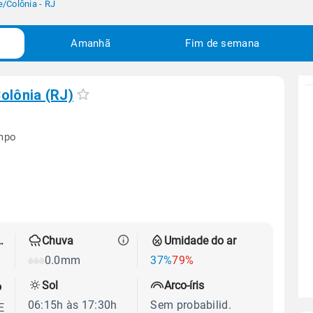
e
/
Colônia - RJ
Amanhã
Fim de semana
olônia (RJ)
empo
 térmica
Chuva
Umidade do ar
0.0mm
37%
79%
Sol
Arco-íris
o
06:15h às 17:30h
Sem probabilid.
E