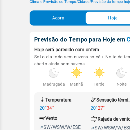
Clima e Previsão do Tempo
/
Cidade
/
Previsão do tempo hoj
Agora
Hoje
Previsão do Tempo para Hoje
em
C
Hoje será
parecido com ontem
Sol o dia todo sem nuvens no céu. Noite de t
aberto ainda sem nuvens.
Madrugada
Manhã
Tarde
Noite
Temperatura
Sensação
20°
34°
20°
27°
Vento
Rajada de vent
SW/WSW/W/ESE
SW/WSW/W/ES