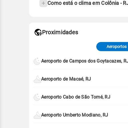
Como está o clima em Colônia - 
Fonte: 30 anos de dados de reanáli
Proximidades
Fonte: dados combinados de estaçõe
de Tempo e Estudos Climáticos (CP
Aeroportos
Para obter mais informações sobre 
Aeroporto de Campos dos Goytacazes, R
Aeroporto de Macaé, RJ
Aeroporto Cabo de São Tomé, RJ
Aeroporto Umberto Modiano, RJ