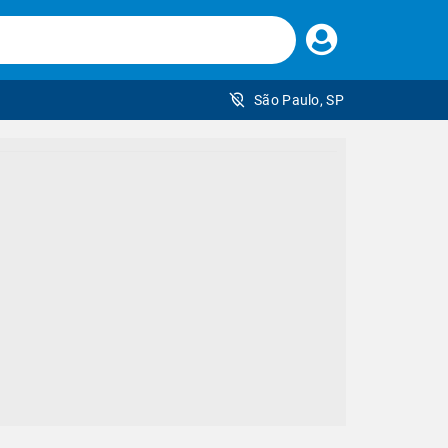
Faça
seu
login
São Paulo, SP