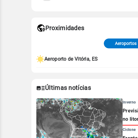
Fonte: 30 anos de dados de reanáli
Proximidades
Fonte: dados combinados de estaçõe
de Tempo e Estudos Climáticos (CP
Aeroportos
Para obter mais informações sobre 
Aeroporto de Vitória, ES
Últimas notícias
Inverno
Previs
no lito
Ciclone