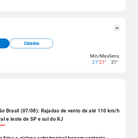
se ERA5.
s meteorológicas e satélite do Centro de Previsão
TEC).
Cidades
os dados climáticos,
clique aqui.
Mín/Max
Sens.
21°
21°
21°
ão Brasil (07/08): Rajadas de vento de até 110 km/h
ral e leste de SP e sul do RJ