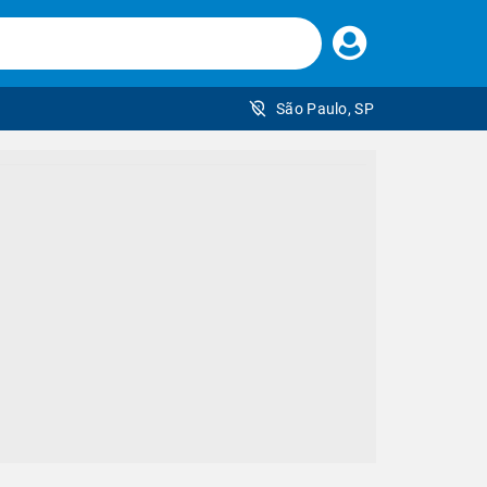
Faça
seu
login
São Paulo, SP