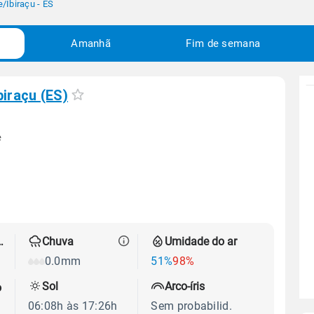
e
/
Ibiraçu - ES
Amanhã
Fim de semana
biraçu (ES)
e
 térmica
Chuva
Umidade do ar
0.0mm
51%
98%
Sol
Arco-íris
o
06:08h às 17:26h
Sem probabilid.