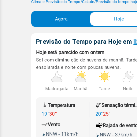
Clima e Previsão do Tempo
/
Cidade
/
Previsão do tempo hoj
Agora
Hoje
Previsão do Tempo para Hoje
em
I
Hoje será
parecido com ontem
Sol com diminuição de nuvens de manhã. Tard
ensolarada e noite com poucas nuvens.
Madrugada
Manhã
Tarde
Noite
Temperatura
Sensação
19°
30°
20°
25°
Vento
Rajada de vent
NNW - 11km/h
NNW - 37km/h