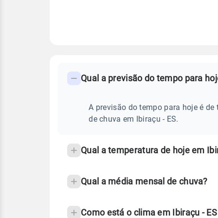
FAQ
CLIMA,
PREVISÃO
Qual a previsão do tempo para hoj
-
DO
TEMPO
Perguntas
HOJE
E
frequentes
A previsão do tempo para hoje é de 
NOTÍCIAS
EM
sobre
de chuva em Ibiraçu - ES.
IBIRAÇU
-
chuva
ES
e
Qual a temperatura de hoje em Ibi
temperatura
Qual a média mensal de chuva?
Como está o clima em Ibiraçu - E