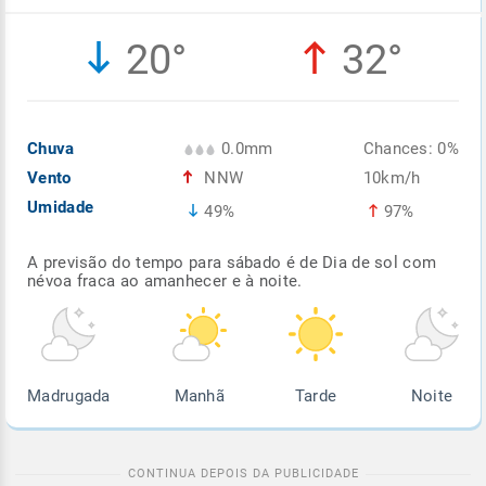
Enviar
Enviar
Enviar
Enviar
Enviar
20°
32°
Enviar
Chuva
0.0mm
Chances: 0%
Vento
NNW
10km/h
Umidade
49%
97%
A previsão do tempo para sábado é de Dia de sol com
névoa fraca ao amanhecer e à noite.
Madrugada
Manhã
Tarde
Noite