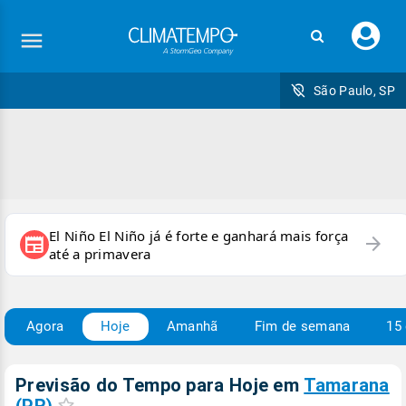
Faç
seu
logi
São Paulo, SP
El Niño El Niño já é forte e ganhará mais força
arrow_forward
newspaper
até a primavera
Agora
Hoje
Amanhã
Fim de semana
15 
Previsão do Tempo para Hoje
em
Tamarana