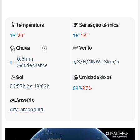
Temperatura
Sensação térmica
15°
20°
16°
18°
Vento
Chuva
0.5mm
S/N/NNW - 3km/h
58% de chance
Sol
Umidade do ar
06:57h às 18:03h
89%
97%
Arco-íris
Alta probabilid.