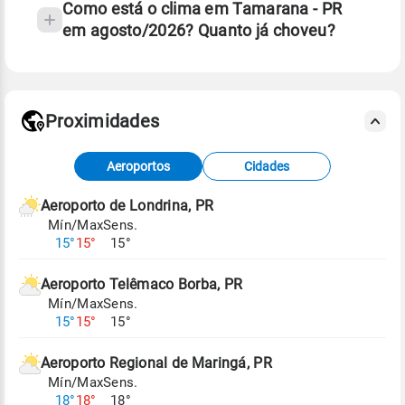
Como está o clima em Tamarana - PR
em agosto/2026? Quanto já choveu?
Fonte: 30 anos de dados de reanálise ERA5.
Proximidades
Fonte: dados combinados de estações
Aeroportos
Cidades
meteorológicas e satélite do Centro de Previsão
de Tempo e Estudos Climáticos (CPTEC).
Aeroporto de Londrina, PR
Mín/Max
Sens.
Para obter mais informações sobre os dados
15°
15°
15°
climáticos,
clique aqui.
Aeroporto Telêmaco Borba, PR
Mín/Max
Sens.
15°
15°
15°
Aeroporto Regional de Maringá, PR
Mín/Max
Sens.
18°
18°
18°