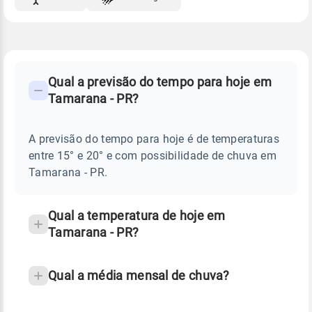
FAQ
CLIMA,
PREVISÃO
Qual a previsão do tempo para hoje em
-
DO
Tamarana - PR?
TEMPO
Perguntas
HOJE
E
frequentes
NOTÍCIAS
EM
A previsão do tempo para hoje é de temperaturas
sobre
TAMARANA
entre 15° e 20° e com possibilidade de chuva em
-
chuva
PR
Tamarana - PR.
e
temperatura
Qual a temperatura de hoje em
Tamarana - PR?
Qual a média mensal de chuva?