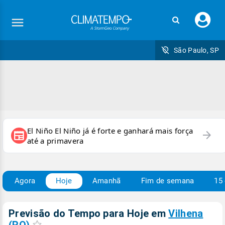
Faç
seu
logi
São Paulo, SP
El Niño El Niño já é forte e ganhará mais força
arrow_forward
newspaper
até a primavera
Agora
Hoje
Amanhã
Fim de semana
15 
Previsão do Tempo para Hoje
em
Vilhena