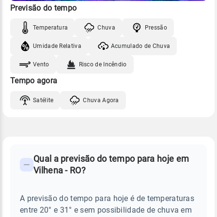
Previsão do tempo
Temperatura
Chuva
Pressão
Umidade Relativa
Acumulado de Chuva
Vento
Risco de Incêndio
Tempo agora
Satélite
Chuva Agora
FAQ
CLIMA,
PREVISÃO
Qual a previsão do tempo para hoje em
-
DO
Vilhena - RO?
TEMPO
Perguntas
HOJE
E
frequentes
NOTÍCIAS
EM
A previsão do tempo para hoje é de temperaturas
sobre
VILHENA
entre 20° e 31° e sem possibilidade de chuva em
-
chuva