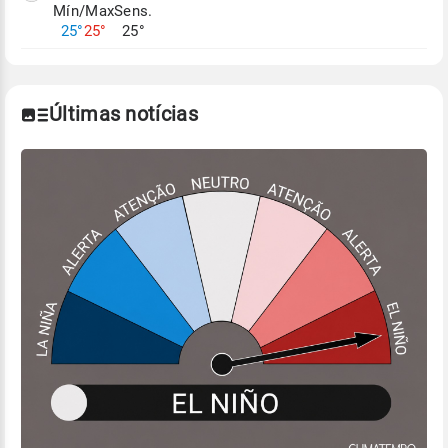
Mín/Max
Sens.
Para obter mais informações sobre os dados
25°
25°
25°
climáticos,
clique aqui.
Últimas notícias