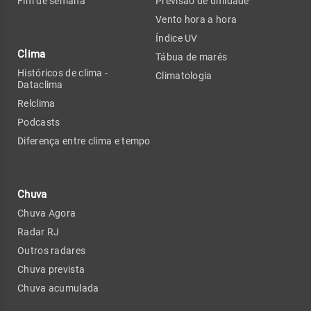
Fim de semana
Previsão de umidade
Vento hora a hora
Índice UV
Clima
Tábua de marés
Históricos de clima -
Climatologia
Dataclima
Relclima
Podcasts
Diferença entre clima e tempo
Chuva
Chuva Agora
Radar RJ
Outros radares
Chuva prevista
Chuva acumulada