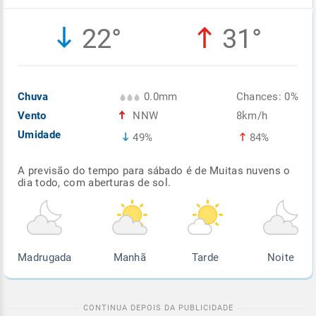
Enviar
Enviar
Enviar
Enviar
Enviar
22°
31°
Enviar
Chuva
0.0mm
Chances: 0%
Vento
NNW
8km/h
Umidade
49%
84%
A previsão do tempo para sábado é de Muitas nuvens o
dia todo, com aberturas de sol.
Madrugada
Manhã
Tarde
Noite