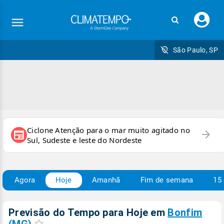
Faç
seu
logi
São Paulo, SP
Ciclone Atenção para o mar muito agitado no
arrow_forward
newspaper
Sul, Sudeste e leste do Nordeste
Agora
Hoje
Amanhã
Fim de semana
15 
Previsão do Tempo para Hoje
em
Bonfim