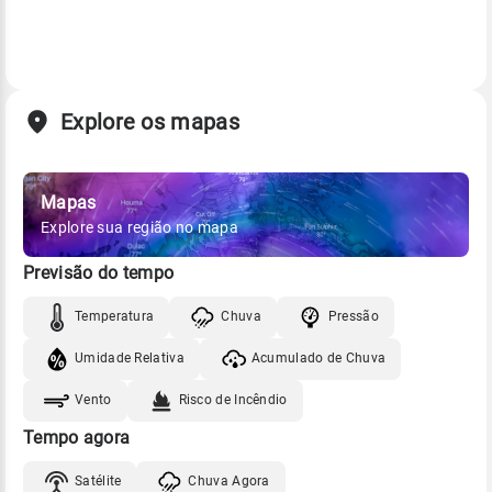
Explore os mapas
Mapas
Explore sua região no mapa
Previsão do tempo
Temperatura
Chuva
Pressão
Umidade Relativa
Acumulado de Chuva
Vento
Risco de Incêndio
Tempo agora
Satélite
Chuva Agora