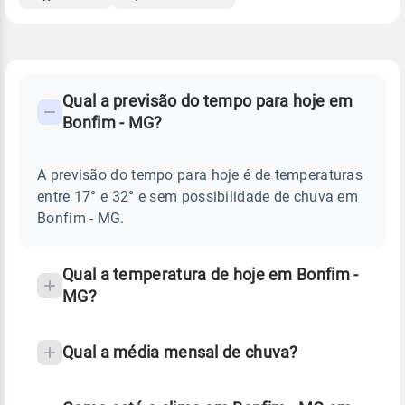
FAQ
CLIMA,
PREVISÃO
Qual a previsão do tempo para hoje em
-
DO
Bonfim - MG?
TEMPO
Perguntas
HOJE
E
frequentes
NOTÍCIAS
EM
A previsão do tempo para hoje é de temperaturas
sobre
BONFIM
entre 17° e 32° e sem possibilidade de chuva em
-
chuva
MG
Bonfim - MG.
e
temperatura
Qual a temperatura de hoje em Bonfim -
MG?
Qual a média mensal de chuva?