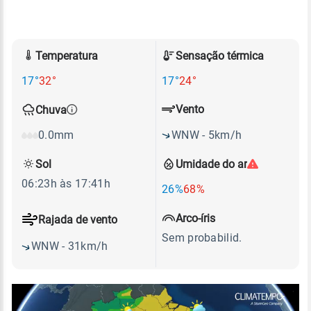
Temperatura
Sensação térmica
17°
32°
17°
24°
Vento
Chuva
WNW - 5km/h
0.0mm
Sol
Umidade do ar
06:23h às 17:41h
26%
68%
Arco-íris
Rajada de vento
Sem probabilid.
WNW - 31km/h