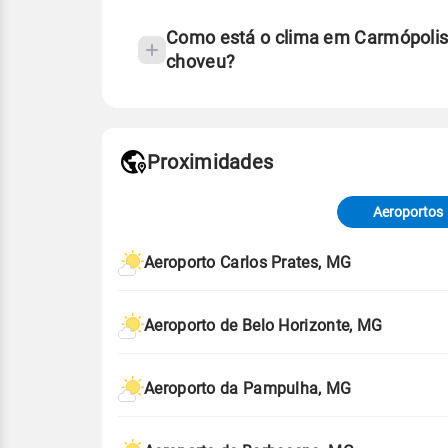
Como está o clima em Carmópolis
choveu?
Fonte: 30 anos de dados de reanáli
Proximidades
Fonte: dados combinados de estaçõe
de Tempo e Estudos Climáticos (CP
Aeroportos
Para obter mais informações sobre 
Aeroporto Carlos Prates, MG
Aeroporto de Belo Horizonte, MG
Aeroporto da Pampulha, MG