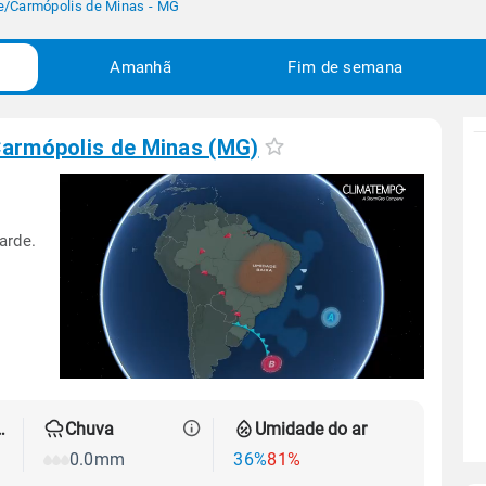
e
/
Carmópolis de Minas - MG
Amanhã
Fim de semana
armópolis de Minas (MG)
arde.
 térmica
Chuva
Umidade do ar
0.0mm
36%
81%