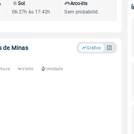
Sol
Arco-íris
o
06:27h às 17:42h
Sem probabilid.
s de Minas
Gráfico
Chuva
Vento
Umidade