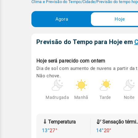
Clima e Previsão do Tempo
/
Cidade
/
Previsão do tempo hoj
Agora
Hoje
Previsão do Tempo para Hoje
em
C
Hoje será
parecido com ontem
Dia de sol com aumento de nuvens a partir da t
Não chove.
Madrugada
Manhã
Tarde
Noite
Temperatura
Sensação
13°
27°
14°
20°