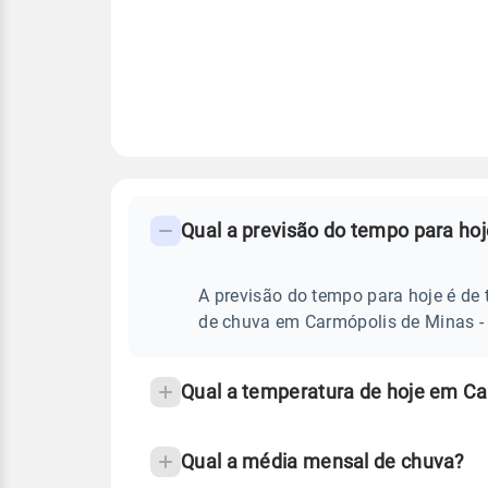
FAQ
CLIMA,
PREVISÃO
Qual a previsão do tempo para ho
-
DO
TEMPO
Perguntas
HOJE
E
frequentes
A previsão do tempo para hoje é de 
NOTÍCIAS
EM
sobre
de chuva em Carmópolis de Minas -
CARMÓPOLIS
DE
chuva
MINAS
-
e
Qual a temperatura de hoje em Ca
MG
temperatura
Qual a média mensal de chuva?