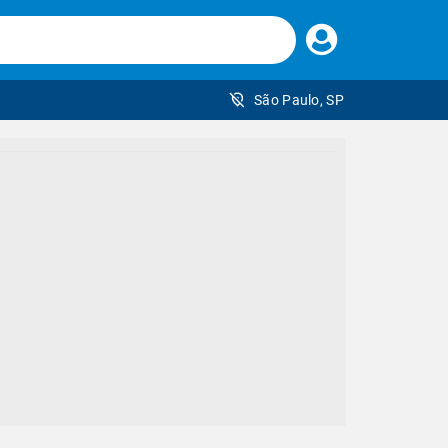
Faça
seu
login
São Paulo, SP