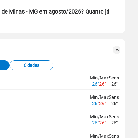
 de Minas - MG em agosto/2026? Quanto já
se ERA5.
s meteorológicas e satélite do Centro de Previsão
TEC).
Cidades
os dados climáticos,
clique aqui.
Mín/Max
Sens.
26°
26°
26°
Mín/Max
Sens.
26°
26°
26°
Mín/Max
Sens.
26°
26°
26°
Mín/Max
Sens.