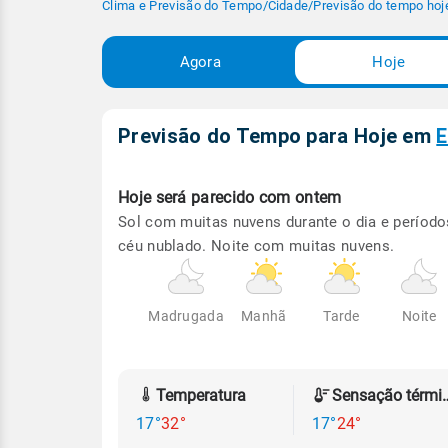
Clima e Previsão do Tempo
/
Cidade
/
Previsão do tempo hoj
Agora
Hoje
Previsão do Tempo para Hoje
em
E
Hoje será
parecido com ontem
Sol com muitas nuvens durante o dia e período
céu nublado. Noite com muitas nuvens.
Madrugada
Manhã
Tarde
Noite
Temperatura
Sensação
17°
32°
17°
24°