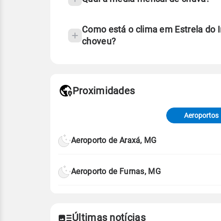
Como está o clima em Estrela do 
choveu?
Fonte: 30 anos de dados de reanáli
Proximidades
Fonte: dados combinados de estaçõe
de Tempo e Estudos Climáticos (CP
Aeroportos
Para obter mais informações sobre 
Aeroporto de Araxá, MG
Aeroporto de Furnas, MG
Últimas notícias