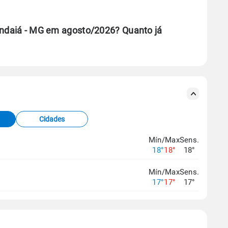
Indaiá - MG em agosto/2026? Quanto já
se ERA5.
s meteorológicas e satélite do Centro de Previsão
TEC).
Cidades
os dados climáticos,
clique aqui.
Mín/Max
Sens.
18°
18°
18°
Mín/Max
Sens.
17°
17°
17°