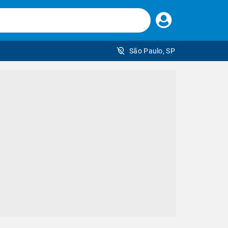
Faça
seu
login
São Paulo, SP