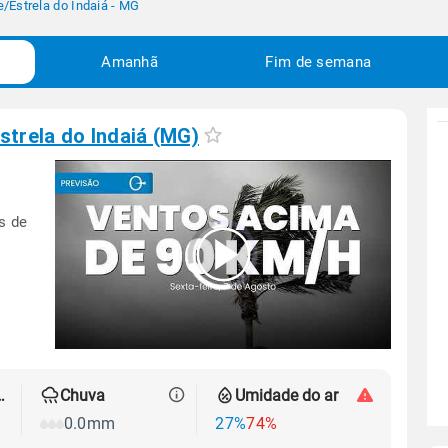
e
/
Estrela do Indaiá - MG
Amanhã
Fim de semana
strela do Indaiá (MG)
s de
00:00
/
04:53
 térmica
Chuva
Umidade do ar
0.0mm
27%
74%