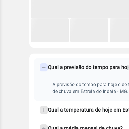
FAQ
CLIMA,
PREVISÃO
Qual a previsão do tempo para hoj
-
DO
TEMPO
Perguntas
HOJE
E
frequentes
A previsão do tempo para hoje é de 
NOTÍCIAS
EM
sobre
de chuva em Estrela do Indaiá - MG.
ESTRELA
DO
chuva
INDAIÁ
-
e
Qual a temperatura de hoje em Est
MG
temperatura
Qual a média mensal de chuva?