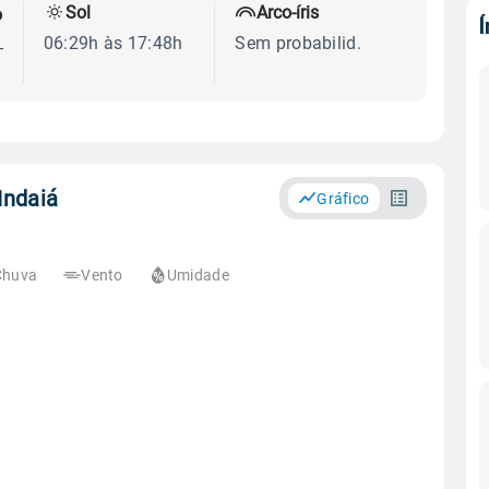
Sol
Arco-íris
o
06:29h às 17:48h
Sem probabilid.
-
Indaiá
Gráfico
Chuva
Vento
Umidade