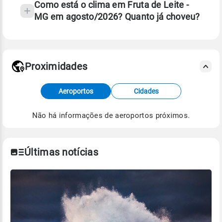
Como está o clima em Fruta de Leite -
MG em agosto/2026? Quanto já choveu?
Fonte: 30 anos de dados de reanálise ERA5.
Proximidades
Fonte: dados combinados de estações
Aeroportos
Cidades
meteorológicas e satélite do Centro de Previsão
de Tempo e Estudos Climáticos (CPTEC).
Não há informações de aeroportos próximos.
Para obter mais informações sobre os dados
climáticos,
clique aqui.
Últimas notícias