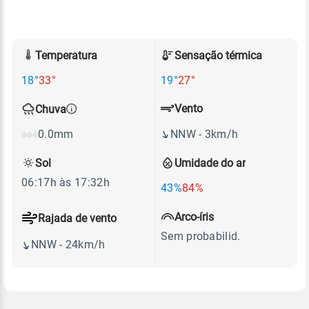
Temperatura
Sensação térmica
18°
33°
19°
27°
Vento
Chuva
NNW - 3km/h
0.0mm
Sol
Umidade do ar
06:17h às 17:32h
43%
84%
Arco-íris
Rajada de vento
Sem probabilid.
NNW - 24km/h