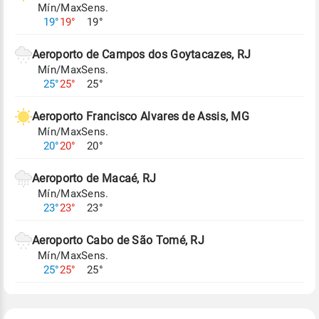
Mín/Max
Sens.
Para obter mais informações sobre os dados
19°
19°
19°
climáticos,
clique aqui.
Aeroporto de Campos dos Goytacazes, RJ
Mín/Max
Sens.
25°
25°
25°
Aeroporto Francisco Alvares de Assis, MG
Mín/Max
Sens.
20°
20°
20°
Aeroporto de Macaé, RJ
Mín/Max
Sens.
23°
23°
23°
Aeroporto Cabo de São Tomé, RJ
Mín/Max
Sens.
25°
25°
25°