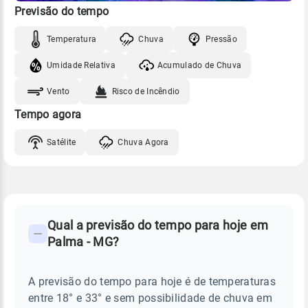
Previsão do tempo
Temperatura
Chuva
Pressão
Umidade Relativa
Acumulado de Chuva
Vento
Risco de Incêndio
Tempo agora
Satélite
Chuva Agora
FAQ
CLIMA,
PREVISÃO
Qual a previsão do tempo para hoje em
-
DO
Palma - MG?
TEMPO
Perguntas
HOJE
E
frequentes
NOTÍCIAS
EM
A previsão do tempo para hoje é de temperaturas
sobre
PALMA
entre 18° e 33° e sem possibilidade de chuva em
-
chuva