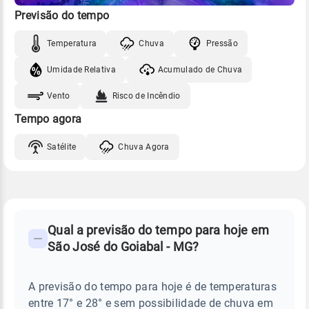
Previsão do tempo
Temperatura
Chuva
Pressão
Umidade Relativa
Acumulado de Chuva
Vento
Risco de Incêndio
Tempo agora
Satélite
Chuva Agora
FAQ
CLIMA,
PREVISÃO
Qual a previsão do tempo para hoje em
-
DO
São José do Goiabal - MG?
TEMPO
Perguntas
HOJE
E
frequentes
NOTÍCIAS
EM
A previsão do tempo para hoje é de temperaturas
sobre
SÃO
entre 17° e 28° e sem possibilidade de chuva em
JOSÉ
chuva