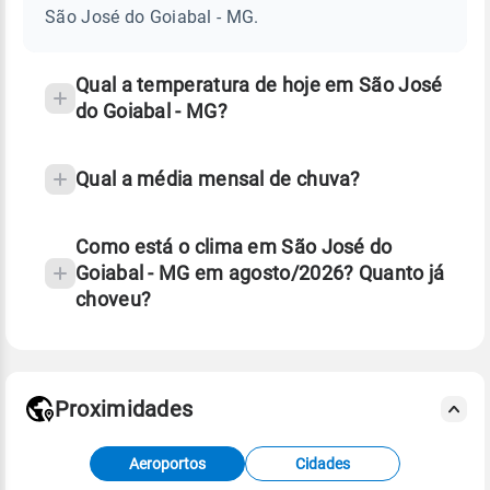
DO
São José do Goiabal - MG.
GOIABAL
e
-
temperatura
MG
Qual a temperatura de hoje em São José
do Goiabal - MG?
Qual a média mensal de chuva?
Como está o clima em São José do
Goiabal - MG em agosto/2026? Quanto já
choveu?
Fonte: 30 anos de dados de reanálise ERA5.
Proximidades
Fonte: dados combinados de estações
Aeroportos
Cidades
meteorológicas e satélite do Centro de Previsão