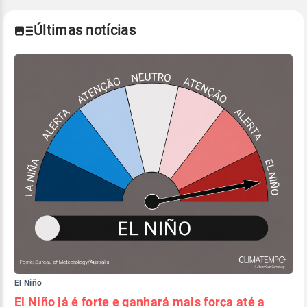
Últimas notícias
El Niño
El Niño já é forte e ganhará mais força até a