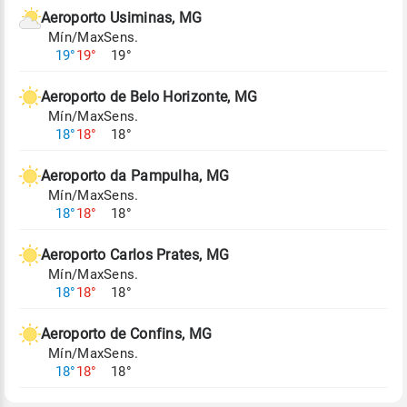
de Tempo e Estudos Climáticos (CPTEC).
Aeroporto Usiminas, MG
Mín/Max
Sens.
Para obter mais informações sobre os dados
19°
19°
19°
climáticos,
clique aqui.
Aeroporto de Belo Horizonte, MG
Mín/Max
Sens.
18°
18°
18°
Aeroporto da Pampulha, MG
Mín/Max
Sens.
18°
18°
18°
Aeroporto Carlos Prates, MG
Mín/Max
Sens.
18°
18°
18°
Aeroporto de Confins, MG
Mín/Max
Sens.
18°
18°
18°