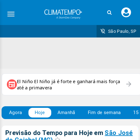
Faç
seu
logi
São Paulo, SP
El Niño El Niño já é forte e ganhará mais força
arrow_forward
newspaper
até a primavera
Agora
Hoje
Amanhã
Fim de semana
15 
Previsão do Tempo para Hoje
em
São José