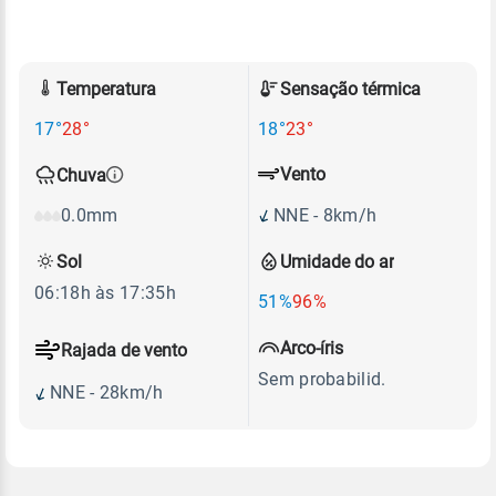
Temperatura
Sensação térmica
17°
28°
18°
23°
Vento
Chuva
NNE - 8km/h
0.0mm
Sol
Umidade do ar
06:18h às 17:35h
51%
96%
Arco-íris
Rajada de vento
Sem probabilid.
NNE - 28km/h