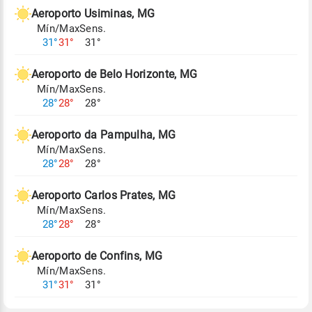
de Tempo e Estudos Climáticos (CPTEC).
Aeroporto Usiminas, MG
Mín/Max
Sens.
Para obter mais informações sobre os dados
31°
31°
31°
climáticos,
clique aqui.
Aeroporto de Belo Horizonte, MG
Mín/Max
Sens.
28°
28°
28°
Aeroporto da Pampulha, MG
Mín/Max
Sens.
28°
28°
28°
Aeroporto Carlos Prates, MG
Mín/Max
Sens.
28°
28°
28°
Aeroporto de Confins, MG
Mín/Max
Sens.
31°
31°
31°