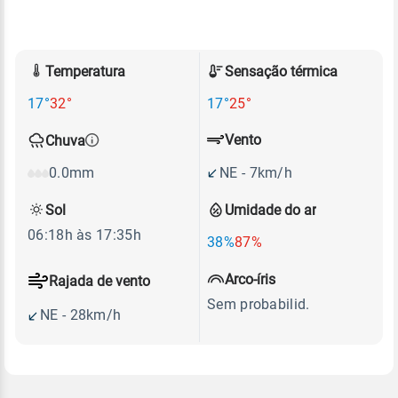
Temperatura
Sensação térmica
17°
32°
17°
25°
Vento
Chuva
NE - 7km/h
0.0mm
Sol
Umidade do ar
06:18h às 17:35h
38%
87%
Arco-íris
Rajada de vento
Sem probabilid.
NE - 28km/h