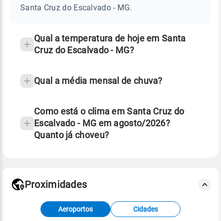
DO
Santa Cruz do Escalvado - MG.
ESCALVADO
e
-
temperatura
MG
Qual a temperatura de hoje em Santa
Cruz do Escalvado - MG?
Qual a média mensal de chuva?
Como está o clima em Santa Cruz do
Escalvado - MG em agosto/2026?
Quanto já choveu?
Fonte: 30 anos de dados de reanálise ERA5.
Proximidades
Fonte: dados combinados de estações
Aeroportos
Cidades
meteorológicas e satélite do Centro de Previsão