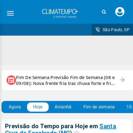
Faç
seu
logi
São Paulo, SP
Fim De Semana Previsão Fim de Semana (08 e
arrow_forward
newspaper
09/08): Nova frente fria traz chuva forte e frio
para áreas do país
Agora
Hoje
Amanhã
Fim de semana
15 
Previsão do Tempo para Hoje
em
Santa