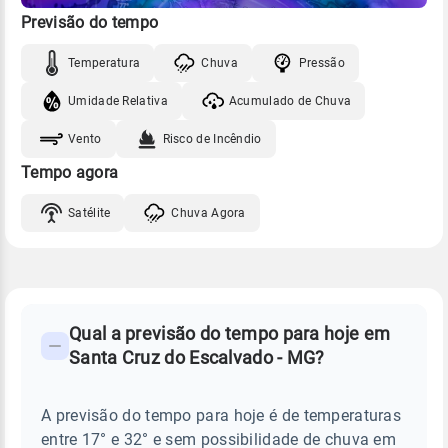
Previsão do tempo
Temperatura
Chuva
Pressão
Umidade Relativa
Acumulado de Chuva
Vento
Risco de Incêndio
Tempo agora
Satélite
Chuva Agora
FAQ
CLIMA,
PREVISÃO
Qual a previsão do tempo para hoje em
-
DO
Santa Cruz do Escalvado - MG?
TEMPO
Perguntas
HOJE
E
frequentes
NOTÍCIAS
EM
A previsão do tempo para hoje é de temperaturas
sobre
SANTA
entre 17° e 32° e sem possibilidade de chuva em
CRUZ
chuva