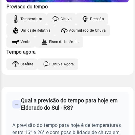
Previsão do tempo
Temperatura
Chuva
Pressão
Umidade Relativa
Acumulado de Chuva
Vento
Risco de Incêndio
Tempo agora
Satélite
Chuva Agora
FAQ
CLIMA,
PREVISÃO
Qual a previsão do tempo para hoje em
-
DO
Eldorado do Sul - RS?
TEMPO
Perguntas
HOJE
E
frequentes
NOTÍCIAS
EM
A previsão do tempo para hoje é de temperaturas
sobre
ELDORADO
entre 16° e 26° e com possibilidade de chuva em
DO
chuva