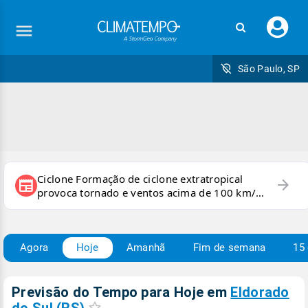
Faç
seu
logi
São Paulo, SP
Ciclone Formação de ciclone extratropical
arrow_forward
newspaper
provoca tornado e ventos acima de 100 km/h
no RS
Agora
Hoje
Amanhã
Fim de semana
15 
Previsão do Tempo para Hoje
em
Eldorado