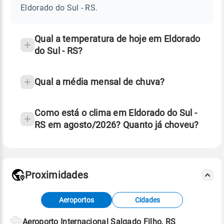
SUL
Eldorado do Sul - RS.
-
e
RS
temperatura
Qual a temperatura de hoje em Eldorado
do Sul - RS?
Qual a média mensal de chuva?
Como está o clima em Eldorado do Sul -
RS em agosto/2026? Quanto já choveu?
Fonte: 30 anos de dados de reanálise ERA5.
Proximidades
Fonte: dados combinados de estações
Aeroportos
Cidades
meteorológicas e satélite do Centro de Previsão
de Tempo e Estudos Climáticos (CPTEC).
Aeroporto Internacional Salgado Filho, RS