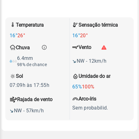
Temperatura
Sensação térmica
16°
26°
16°
20°
Vento
Chuva
6.4mm
NW - 12km/h
98% de chance
Sol
Umidade do ar
07:09h às 17:55h
65%
100%
Arco-íris
Rajada de vento
Sem probabilid.
NW - 57km/h