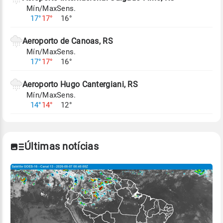
Mín/Max
Sens.
Para obter mais informações sobre os dados
17°
17°
16°
climáticos,
clique aqui.
Aeroporto de Canoas, RS
Mín/Max
Sens.
17°
17°
16°
Aeroporto Hugo Cantergiani, RS
Mín/Max
Sens.
14°
14°
12°
Últimas notícias