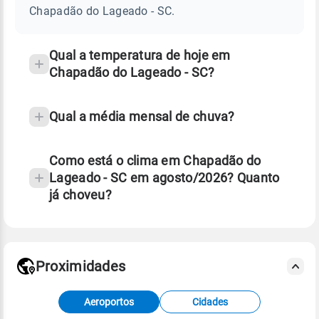
LAGEADO
Chapadão do Lageado - SC.
-
e
SC
temperatura
Qual a temperatura de hoje em
Chapadão do Lageado - SC?
Qual a média mensal de chuva?
Como está o clima em Chapadão do
Lageado - SC em agosto/2026? Quanto
já choveu?
Fonte: 30 anos de dados de reanálise ERA5.
Proximidades
Fonte: dados combinados de estações
Aeroportos
Cidades
meteorológicas e satélite do Centro de Previsão