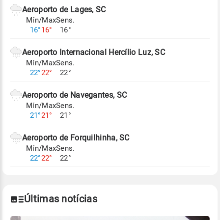
de Tempo e Estudos Climáticos (CPTEC).
Aeroporto de Lages, SC
Mín/Max
Sens.
Para obter mais informações sobre os dados
16°
16°
16°
climáticos,
clique aqui.
Aeroporto Internacional Hercílio Luz, SC
Mín/Max
Sens.
22°
22°
22°
Aeroporto de Navegantes, SC
Mín/Max
Sens.
21°
21°
21°
Aeroporto de Forquilhinha, SC
Mín/Max
Sens.
22°
22°
22°
Últimas notícias