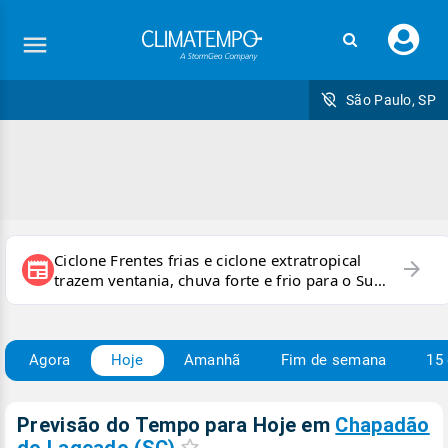
Faç
seu
logi
São Paulo, SP
Ciclone Frentes frias e ciclone extratropical
arrow_forward
newspaper
trazem ventania, chuva forte e frio para o Sul
e Sudeste
Agora
Hoje
Amanhã
Fim de semana
15 
Previsão do Tempo para Hoje
em
Chapadão