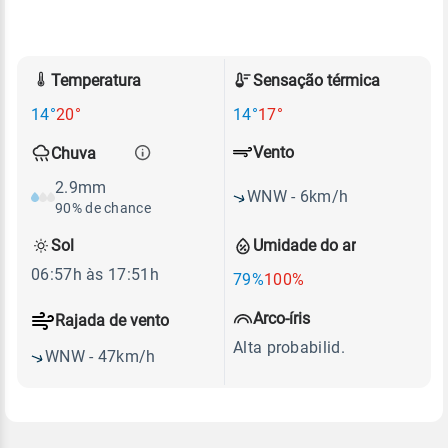
Temperatura
Sensação térmica
14°
20°
14°
17°
Vento
Chuva
2.9mm
WNW - 6km/h
90% de chance
Sol
Umidade do ar
06:57h às 17:51h
79%
100%
Arco-íris
Rajada de vento
Alta probabilid.
WNW - 47km/h