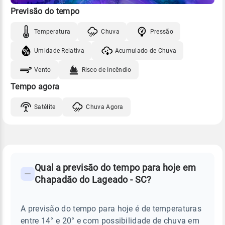
Previsão do tempo
Temperatura
Chuva
Pressão
Umidade Relativa
Acumulado de Chuva
Vento
Risco de Incêndio
Tempo agora
Satélite
Chuva Agora
FAQ
CLIMA,
PREVISÃO
Qual a previsão do tempo para hoje em
-
DO
Chapadão do Lageado - SC?
TEMPO
Perguntas
HOJE
E
frequentes
NOTÍCIAS
EM
A previsão do tempo para hoje é de temperaturas
sobre
CHAPADÃO
entre 14° e 20° e com possibilidade de chuva em
DO
chuva