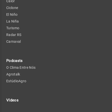
Calor
Ciclone
El Niño
La Niña
Turismo
Radar RS
Carnaval
Podcasts
O Clima Entre Nós
Agrotalk
EstúdioAgro
Vídeos