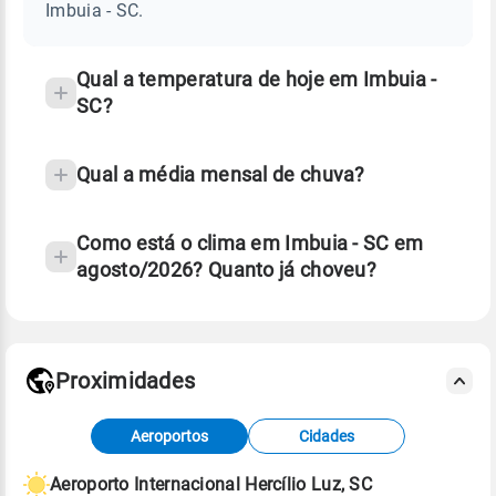
SC
Imbuia - SC.
e
temperatura
Qual a temperatura de hoje em Imbuia -
SC?
Qual a média mensal de chuva?
Como está o clima em Imbuia - SC em
agosto/2026? Quanto já choveu?
Fonte: 30 anos de dados de reanálise ERA5.
Proximidades
Fonte: dados combinados de estações
Aeroportos
Cidades
meteorológicas e satélite do Centro de Previsão
de Tempo e Estudos Climáticos (CPTEC).
Aeroporto Internacional Hercílio Luz, SC