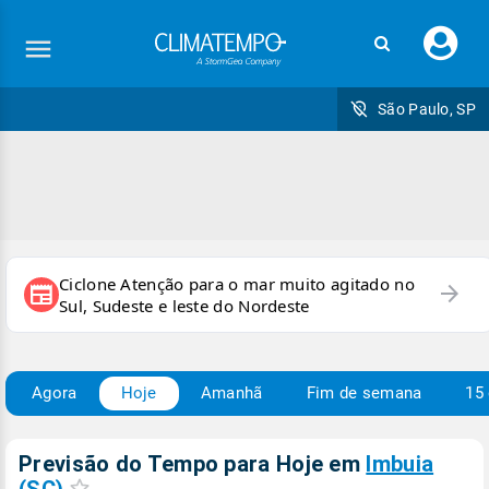
Faç
seu
logi
São Paulo, SP
Ciclone Atenção para o mar muito agitado no
arrow_forward
newspaper
Sul, Sudeste e leste do Nordeste
Agora
Hoje
Amanhã
Fim de semana
15 
Previsão do Tempo para Hoje
em
Imbuia