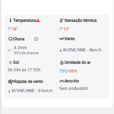
Temperatura
Sensação térmica
7°
16°
7°
12°
Vento
Chuva
4.2mm
W/ENE/NNE - 8km/h
93% de chance
Sol
Umidade do ar
06:54h às 17:52h
75%
100%
Arco-íris
Rajada de vento
Sem probabilid.
W/ENE/NNE - 31km/h