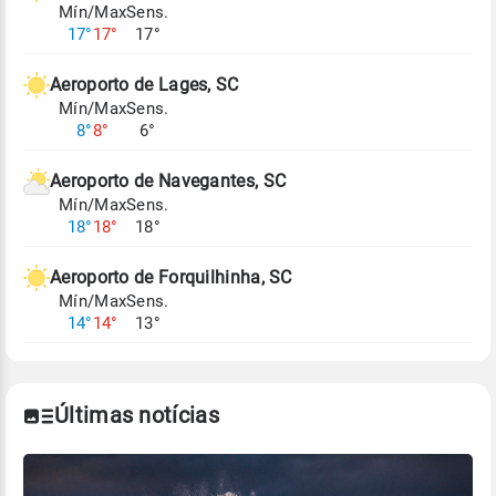
Mín/Max
Sens.
Para obter mais informações sobre os dados
17°
17°
17°
climáticos,
clique aqui.
Aeroporto de Lages, SC
Mín/Max
Sens.
8°
8°
6°
Aeroporto de Navegantes, SC
Mín/Max
Sens.
18°
18°
18°
Aeroporto de Forquilhinha, SC
Mín/Max
Sens.
14°
14°
13°
Últimas notícias