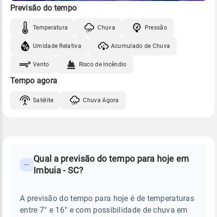
Previsão do tempo
Temperatura
Chuva
Pressão
Umidade Relativa
Acumulado de Chuva
Vento
Risco de Incêndio
Tempo agora
Satélite
Chuva Agora
FAQ
CLIMA,
PREVISÃO
Qual a previsão do tempo para hoje em
-
DO
Imbuia - SC?
TEMPO
Perguntas
HOJE
E
frequentes
NOTÍCIAS
EM
A previsão do tempo para hoje é de temperaturas
sobre
IMBUIA
entre 7° e 16° e com possibilidade de chuva em
-
chuva