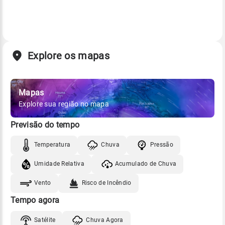
Explore os mapas
Mapas
Explore sua região no mapa
Previsão do tempo
Temperatura
Chuva
Pressão
Umidade Relativa
Acumulado de Chuva
Vento
Risco de Incêndio
Tempo agora
Satélite
Chuva Agora