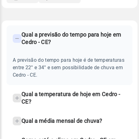
FAQ
CLIMA,
PREVISÃO
Qual a previsão do tempo para hoje em
-
DO
Cedro - CE?
TEMPO
Perguntas
HOJE
E
frequentes
NOTÍCIAS
EM
A previsão do tempo para hoje é de temperaturas
sobre
CEDRO
entre 22° e 34° e sem possibilidade de chuva em
-
chuva
CE
Cedro - CE.
e
temperatura
Qual a temperatura de hoje em Cedro -
CE?
Qual a média mensal de chuva?