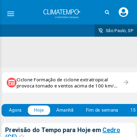
Faç
seu
logi
São Paulo, SP
Ciclone Formação de ciclone extratropical
arrow_forward
newspaper
provoca tornado e ventos acima de 100 km/h
no RS
Agora
Hoje
Amanhã
Fim de semana
15 
Previsão do Tempo para Hoje
em
Cedro