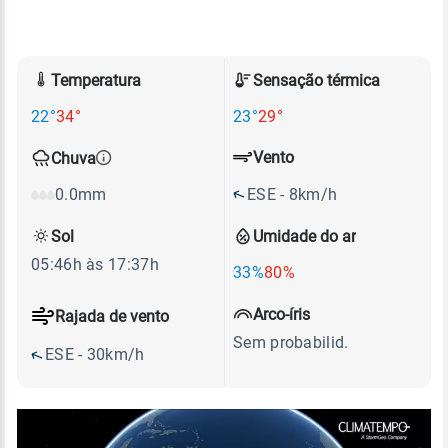
Temperatura
Sensação térmica
22°
34°
23°
29°
Vento
Chuva
ESE - 8km/h
0.0mm
Sol
Umidade do ar
05:46h às 17:37h
33%
80%
Arco-íris
Rajada de vento
Sem probabilid.
ESE - 30km/h