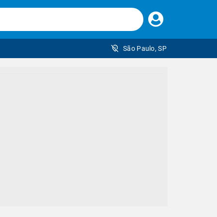
Faça
seu
login
São Paulo, SP