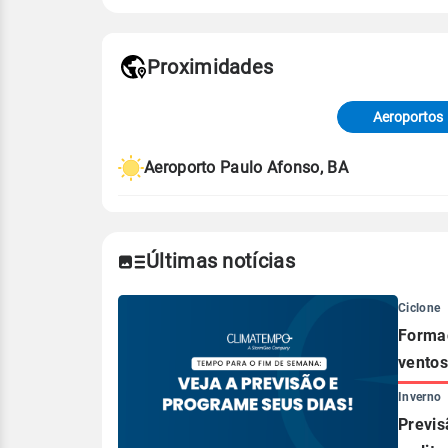
Proximidades
Fonte: dados combinados de estaçõe
de Tempo e Estudos Climáticos (CP
Aeroportos
Para obter mais informações sobre 
Aeroporto Paulo Afonso, BA
Últimas notícias
Ciclone
Formaç
ventos
Inverno
Previs