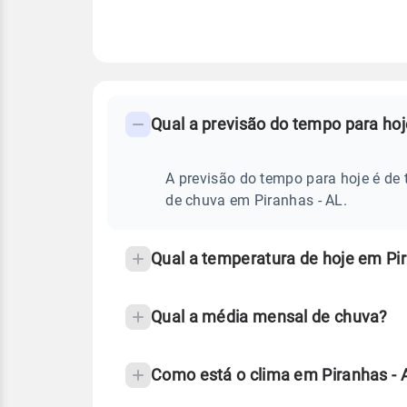
FAQ
CLIMA,
PREVISÃO
Qual a previsão do tempo para hoj
-
DO
TEMPO
Perguntas
HOJE
E
frequentes
A previsão do tempo para hoje é de 
NOTÍCIAS
EM
sobre
de chuva em Piranhas - AL.
PIRANHAS
-
chuva
AL
e
Qual a temperatura de hoje em Pi
temperatura
Qual a média mensal de chuva?
Como está o clima em Piranhas -
Fonte: 30 anos de dados de reanáli