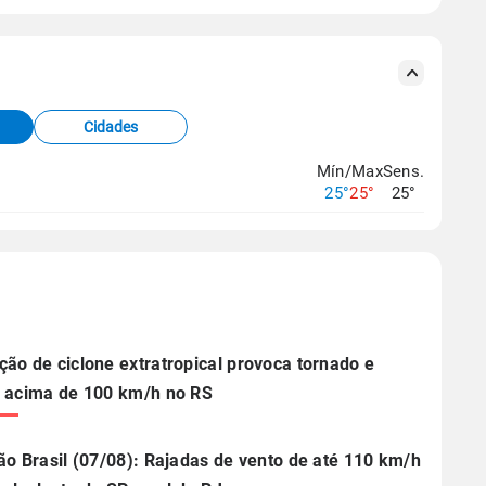
s meteorológicas e satélite do Centro de Previsão
TEC).
Cidades
os dados climáticos,
clique aqui.
Mín/Max
Sens.
25°
25°
25°
ão de ciclone extratropical provoca tornado e
 acima de 100 km/h no RS
ão Brasil (07/08): Rajadas de vento de até 110 km/h