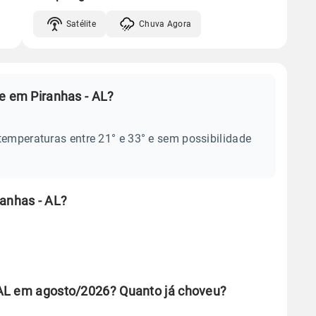
Satélite
Chuva Agora
e em Piranhas - AL?
temperaturas entre 21° e 33° e sem possibilidade
ranhas - AL?
 AL em agosto/2026? Quanto já choveu?
se ERA5.