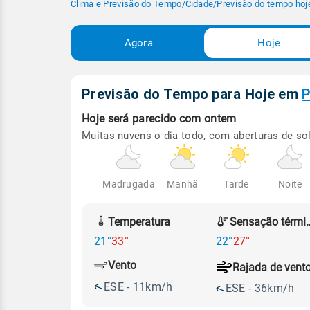
Clima e Previsão do Tempo
/
Cidade
/
Previsão do tempo hoj
Agora
Hoje
Previsão do Tempo para Hoje
em
P
Hoje será
parecido com ontem
Muitas nuvens o dia todo, com aberturas de sol
Madrugada
Manhã
Tarde
Noite
Temperatura
Sensação
21°
33°
22°
27°
Vento
Rajada de vent
ESE - 11km/h
ESE - 36km/h