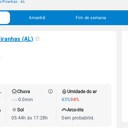
e
/
Piranhas - AL
Amanhã
Fim de semana
iranhas (AL)
.
 térmica
Chuva
Umidade do ar
0.0mm
43%
94%
Sol
Arco-íris
o
05:44h às 17:28h
Sem probabilid.