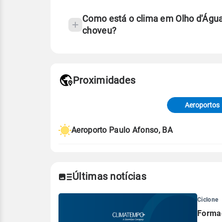
Como está o clima em Olho d'Águ
choveu?
Fonte: 30 anos de dados de reanáli
Proximidades
Fonte: dados combinados de estaçõe
de Tempo e Estudos Climáticos (CP
Aeroportos
Para obter mais informações sobre 
Aeroporto Paulo Afonso, BA
Últimas notícias
Ciclone
Formaç