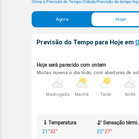
Clima e Previsão do Tempo
/
Cidade
/
Previsão do tempo hoj
Agora
Hoje
Previsão do Tempo para Hoje
em
O
Hoje será
parecido com ontem
Muitas nuvens o dia todo, com aberturas de sol
Madrugada
Manhã
Tarde
Noite
Temperatura
Sensação
21°
32°
22°
27°