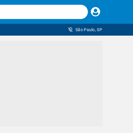
Faça
seu
login
São Paulo, SP