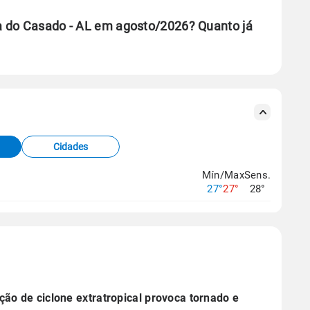
a do Casado - AL em agosto/2026? Quanto já
se ERA5.
s meteorológicas e satélite do Centro de Previsão
TEC).
Cidades
os dados climáticos,
clique aqui.
Mín/Max
Sens.
27°
27°
28°
ão de ciclone extratropical provoca tornado e