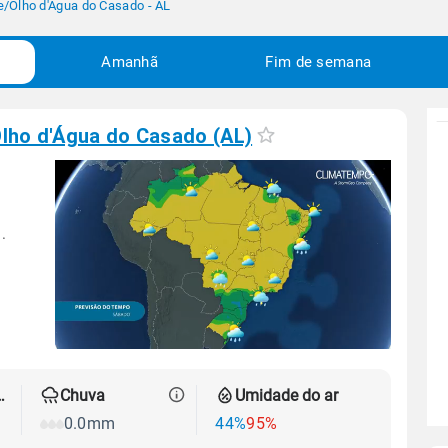
e
/
Olho d'Água do Casado - AL
Amanhã
Fim de semana
lho d'Água do Casado (AL)
.
 térmica
Chuva
Umidade do ar
0.0mm
44%
95%