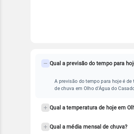
FAQ
CLIMA,
PREVISÃO
Qual a previsão do tempo para ho
-
DO
TEMPO
Perguntas
HOJE
E
frequentes
A previsão do tempo para hoje é de 
NOTÍCIAS
EM
sobre
de chuva em Olho d'Água do Casado
OLHO
D'ÁGUA
chuva
DO
CASADO
e
Qual a temperatura de hoje em Ol
-
temperatura
AL
Qual a média mensal de chuva?