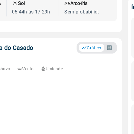
Sol
Arco-íris
o
05:44h às 17:29h
Sem probabilid.
ua do Casado
Gráfico
Chuva
Vento
Umidade