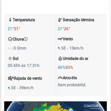
Temperatura
Sensação térmica
21°
31°
21°
26°
Vento
Chuva
SE - 13km/h
0.0mm
Sol
Umidade do ar
05:45h às 17:31h
49%
93%
Arco-íris
Rajada de vento
Sem probabilid.
SE - 39km/h