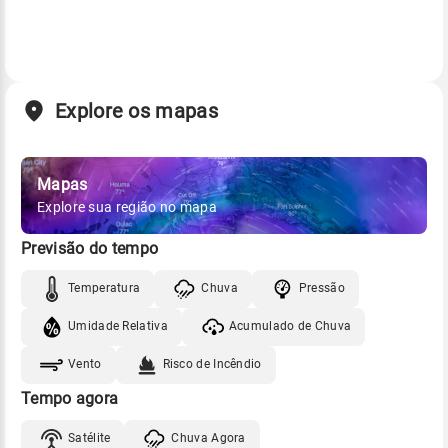
Explore os mapas
Mapas
Explore sua região no mapa
Previsão do tempo
Temperatura
Chuva
Pressão
Umidade Relativa
Acumulado de Chuva
Vento
Risco de Incêndio
Tempo agora
Satélite
Chuva Agora