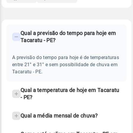
FAQ
CLIMA,
PREVISÃO
Qual a previsão do tempo para hoje em
-
DO
Tacaratu - PE?
TEMPO
Perguntas
HOJE
E
frequentes
NOTÍCIAS
EM
A previsão do tempo para hoje é de temperaturas
sobre
TACARATU
entre 21° e 31° e sem possibilidade de chuva em
-
chuva
PE
Tacaratu - PE.
e
temperatura
Qual a temperatura de hoje em Tacaratu
- PE?
Qual a média mensal de chuva?