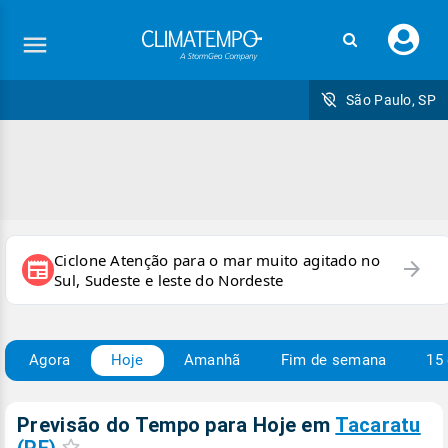
Faç
seu
logi
São Paulo, SP
Ciclone Atenção para o mar muito agitado no
arrow_forward
newspaper
Sul, Sudeste e leste do Nordeste
Agora
Hoje
Amanhã
Fim de semana
15 
Previsão do Tempo para Hoje
em
Tacaratu