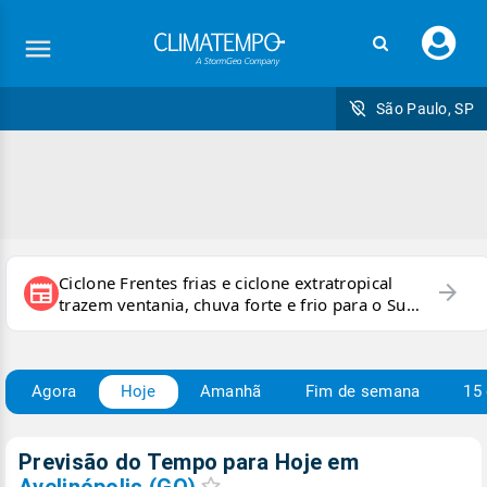
Faç
seu
logi
São Paulo, SP
Ciclone Frentes frias e ciclone extratropical
arrow_forward
newspaper
trazem ventania, chuva forte e frio para o Sul
e Sudeste
Agora
Hoje
Amanhã
Fim de semana
15 
Previsão do Tempo para Hoje
em