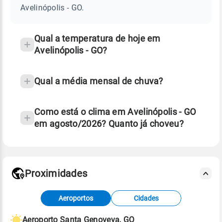
GO
Avelinópolis - GO.
e
temperatura
Qual a temperatura de hoje em
Avelinópolis - GO?
Qual a média mensal de chuva?
Como está o clima em Avelinópolis - GO
em agosto/2026? Quanto já choveu?
Fonte: 30 anos de dados de reanálise ERA5.
Proximidades
Fonte: dados combinados de estações
Aeroportos
Cidades
meteorológicas e satélite do Centro de Previsão
de Tempo e Estudos Climáticos (CPTEC).
Aeroporto Santa Genoveva, GO