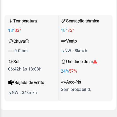
Temperatura
Sensação térmica
18°
33°
18°
25°
Vento
Chuva
NW - 8km/h
0.0mm
Sol
Umidade do ar
06:42h às 18:08h
24%
57%
Arco-íris
Rajada de vento
Sem probabilid.
NW - 34km/h