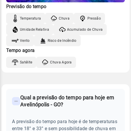
Previsão do tempo
Temperatura
Chuva
Pressão
Umidade Relativa
Acumulado de Chuva
Vento
Risco de Incêndio
Tempo agora
Satélite
Chuva Agora
FAQ
CLIMA,
PREVISÃO
Qual a previsão do tempo para hoje em
-
DO
Avelinópolis - GO?
TEMPO
Perguntas
HOJE
E
frequentes
NOTÍCIAS
EM
A previsão do tempo para hoje é de temperaturas
sobre
AVELINÓPOLIS
entre 18° e 33° e sem possibilidade de chuva em
-
chuva