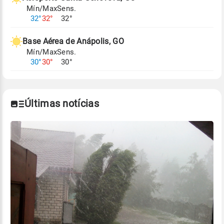
Mín/Max
Sens.
Para obter mais informações sobre os dados
32°
32°
32°
climáticos,
clique aqui.
Base Aérea de Anápolis, GO
Mín/Max
Sens.
30°
30°
30°
Últimas notícias