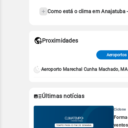
Como está o clima em Anajatuba 
Fonte: 30 anos de dados de reanáli
Proximidades
Fonte: dados combinados de estaçõe
de Tempo e Estudos Climáticos (CP
Aeroportos
Para obter mais informações sobre 
Aeroporto Marechal Cunha Machado, MA
Últimas notícias
Ciclone
Formaç
ventos