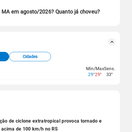
- MA em agosto/2026? Quanto já choveu?
se ERA5.
s meteorológicas e satélite do Centro de Previsão
TEC).
Cidades
os dados climáticos,
clique aqui.
Mín/Max
Sens.
29°
29°
33°
ão de ciclone extratropical provoca tornado e
 acima de 100 km/h no RS