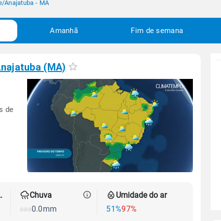
e
/
Anajatuba - MA
Amanhã
Fim de semana
najatuba (MA)
s de
 térmica
Chuva
Umidade do ar
0.0mm
51%
97%