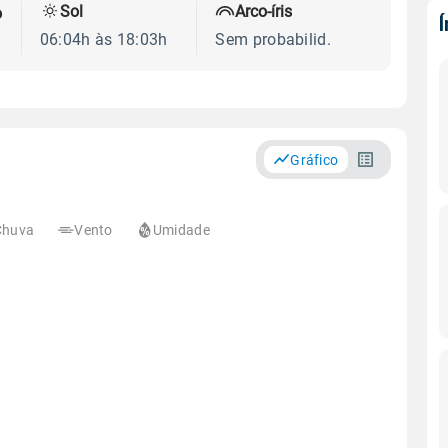
Sol
Arco-íris
o
06:04h às 18:03h
Sem probabilid.
Gráfico
Chuva
Vento
Umidade