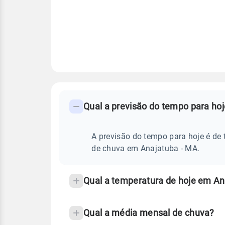
FAQ
CLIMA,
PREVISÃO
Qual a previsão do tempo para ho
-
DO
TEMPO
Perguntas
HOJE
E
frequentes
A previsão do tempo para hoje é de 
NOTÍCIAS
EM
sobre
de chuva em Anajatuba - MA.
ANAJATUBA
-
chuva
MA
e
Qual a temperatura de hoje em An
temperatura
Qual a média mensal de chuva?