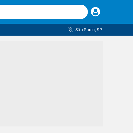
Faça
seu
login
São Paulo, SP