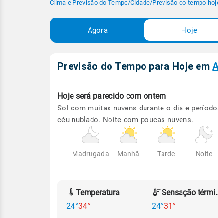
Clima e Previsão do Tempo
/
Cidade
/
Previsão do tempo hoj
Agora
Hoje
Previsão do Tempo para Hoje
em
A
Hoje será
parecido com ontem
Sol com muitas nuvens durante o dia e período
céu nublado. Noite com poucas nuvens.
Madrugada
Manhã
Tarde
Noite
Temperatura
Sensação
24°
34°
24°
31°