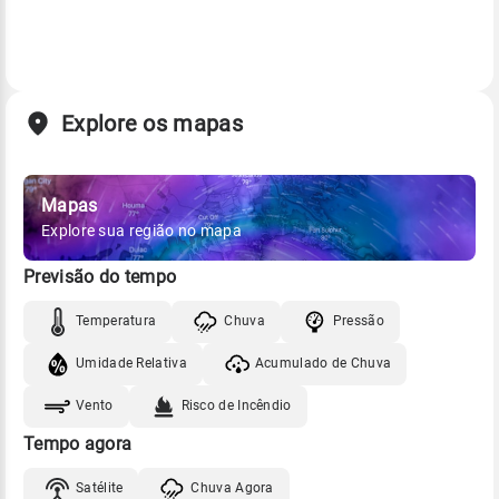
Explore os mapas
Mapas
Explore sua região no mapa
Previsão do tempo
Temperatura
Chuva
Pressão
Umidade Relativa
Acumulado de Chuva
Vento
Risco de Incêndio
Tempo agora
Satélite
Chuva Agora