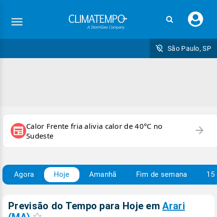
Faç
seu
logi
São Paulo, SP
Calor Frente fria alivia calor de 40°C no
arrow_forward
newspaper
Sudeste
Agora
Hoje
Amanhã
Fim de semana
15 
Previsão do Tempo para Hoje
em
Arari