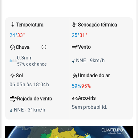
Temperatura
Sensação térmica
24°
33°
25°
31°
Vento
Chuva
0.3mm
NNE - 9km/h
57% de chance
Sol
Umidade do ar
06:05h às 18:04h
59%
95%
Arco-íris
Rajada de vento
Sem probabilid.
NNE - 31km/h