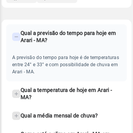
FAQ
CLIMA,
PREVISÃO
Qual a previsão do tempo para hoje em
-
DO
Arari - MA?
TEMPO
Perguntas
HOJE
E
frequentes
NOTÍCIAS
EM
A previsão do tempo para hoje é de temperaturas
sobre
ARARI
entre 24° e 33° e com possibilidade de chuva em
-
chuva
MA
Arari - MA.
e
temperatura
Qual a temperatura de hoje em Arari -
MA?
Qual a média mensal de chuva?