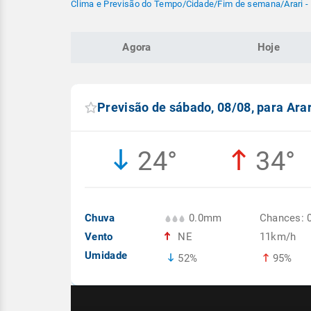
Clima e Previsão do Tempo
/
Cidade
/
Fim de semana
/
Arari 
Agora
Hoje
Previsão de sábado, 08/08, para Ara
24°
34°
Chuva
0.0mm
Chances: 
Vento
NE
11km/h
Umidade
52%
95%