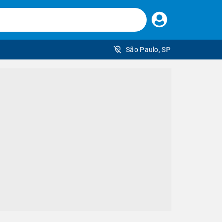
Faça
seu
login
São Paulo, SP