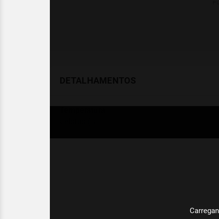
DETALHAMENTOS
Temperatura
Celsius (°C)