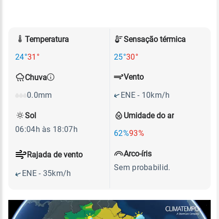
Temperatura
Sensação térmica
24°
31°
25°
30°
Vento
Chuva
ENE - 10km/h
0.0mm
Sol
Umidade do ar
06:04h às 18:07h
62%
93%
Arco-íris
Rajada de vento
Sem probabilid.
ENE - 35km/h