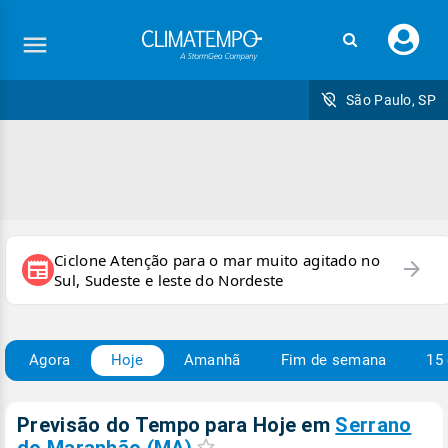
Faç
seu
logi
São Paulo, SP
Ciclone Atenção para o mar muito agitado no
arrow_forward
newspaper
Sul, Sudeste e leste do Nordeste
Agora
Hoje
Amanhã
Fim de semana
15 
Previsão do Tempo para Hoje
em
Serrano