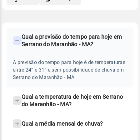
FAQ
CLIMA,
PREVISÃO
Qual a previsão do tempo para hoje em
-
DO
Serrano do Maranhão - MA?
TEMPO
Perguntas
HOJE
E
frequentes
NOTÍCIAS
EM
A previsão do tempo para hoje é de temperaturas
sobre
SERRANO
entre 24° e 31° e sem possibilidade de chuva em
DO
chuva
MARANHÃO
Serrano do Maranhão - MA.
-
e
MA
temperatura
Qual a temperatura de hoje em Serrano
do Maranhão - MA?
Qual a média mensal de chuva?