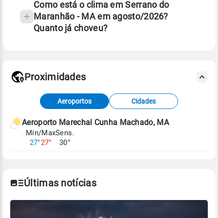
Como está o clima em Serrano do
Maranhão - MA em agosto/2026?
Quanto já choveu?
Fonte: 30 anos de dados de reanálise ERA5.
Proximidades
Fonte: dados combinados de estações
Aeroportos
Cidades
meteorológicas e satélite do Centro de Previsão
de Tempo e Estudos Climáticos (CPTEC).
Aeroporto Marechal Cunha Machado, MA
Mín/Max
Sens.
Para obter mais informações sobre os dados
27°
27°
30°
climáticos,
clique aqui.
Últimas notícias