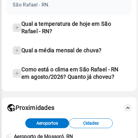
-
São Rafael - RN.
RN
e
temperatura
Qual a temperatura de hoje em São
Rafael - RN?
Qual a média mensal de chuva?
Como está o clima em São Rafael - RN
em agosto/2026? Quanto já choveu?
Fonte: 30 anos de dados de reanálise ERA5.
Proximidades
Fonte: dados combinados de estações
Aeroportos
Cidades
meteorológicas e satélite do Centro de Previsão
de Tempo e Estudos Climáticos (CPTEC).
Aeroporto de Mossoró, RN