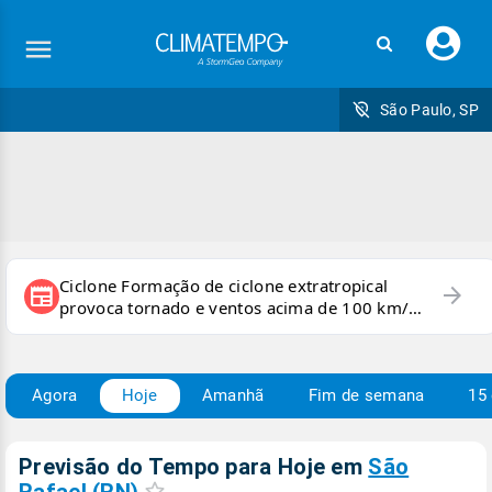
Faç
seu
logi
São Paulo, SP
Ciclone Formação de ciclone extratropical
arrow_forward
newspaper
provoca tornado e ventos acima de 100 km/h
no RS
Agora
Hoje
Amanhã
Fim de semana
15 
Previsão do Tempo para Hoje
em
São