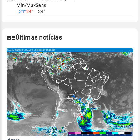
Mín/Max
Sens.
Para obter mais informações sobre os dados
24°
24°
24°
climáticos,
clique aqui.
Últimas notícias