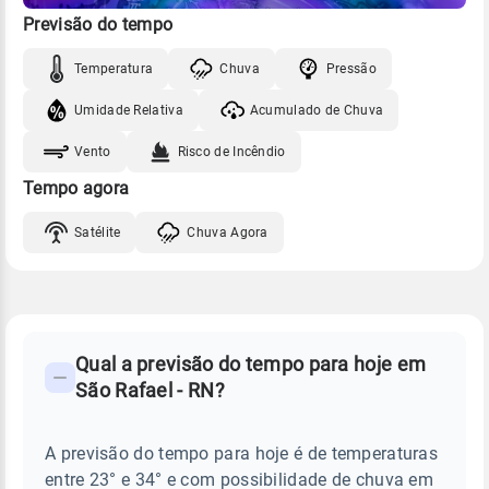
Previsão do tempo
Temperatura
Chuva
Pressão
Umidade Relativa
Acumulado de Chuva
Vento
Risco de Incêndio
Tempo agora
Satélite
Chuva Agora
FAQ
CLIMA,
PREVISÃO
Qual a previsão do tempo para hoje em
-
DO
São Rafael - RN?
TEMPO
Perguntas
HOJE
E
frequentes
NOTÍCIAS
EM
A previsão do tempo para hoje é de temperaturas
sobre
SÃO
entre 23° e 34° e com possibilidade de chuva em
RAFAEL
chuva