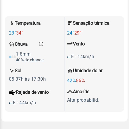
Temperatura
Sensação térmica
23°
34°
24°
29°
Vento
Chuva
1.8mm
E - 14km/h
40% de chance
Sol
Umidade do ar
05:37h às 17:30h
42%
86%
Arco-íris
Rajada de vento
Alta probabilid.
E - 44km/h