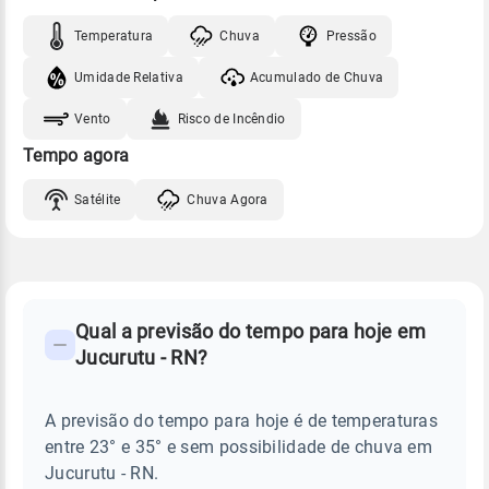
Temperatura
Chuva
Pressão
Umidade Relativa
Acumulado de Chuva
Vento
Risco de Incêndio
Tempo agora
Satélite
Chuva Agora
FAQ
CLIMA,
PREVISÃO
Qual a previsão do tempo para hoje em
-
DO
Jucurutu - RN?
TEMPO
Perguntas
HOJE
E
frequentes
NOTÍCIAS
EM
A previsão do tempo para hoje é de temperaturas
sobre
JUCURUTU
entre 23° e 35° e sem possibilidade de chuva em
-
chuva
RN
Jucurutu - RN.
e