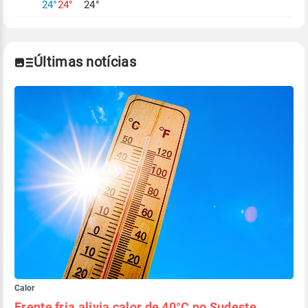
24°
24°
24°
climáticos,
clique aqui.
Últimas notícias
Calor
Frente fria alivia calor de 40°C no Sudeste