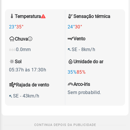
Temperatura
Sensação térmica
23°
35°
24°
30°
Vento
Chuva
SE - 8km/h
0.0mm
Sol
Umidade do ar
05:37h às 17:30h
35%
85%
Arco-íris
Rajada de vento
Sem probabilid.
SE - 43km/h