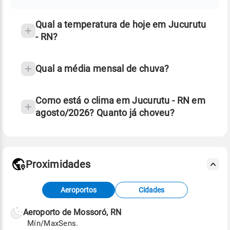
temperatura
Qual a temperatura de hoje em Jucurutu
- RN?
Qual a média mensal de chuva?
Como está o clima em Jucurutu - RN em
agosto/2026? Quanto já choveu?
Fonte: 30 anos de dados de reanálise ERA5.
Proximidades
Fonte: dados combinados de estações
Aeroportos
Cidades
meteorológicas e satélite do Centro de Previsão
de Tempo e Estudos Climáticos (CPTEC).
Aeroporto de Mossoró, RN
Mín/Max
Sens.
Para obter mais informações sobre os dados