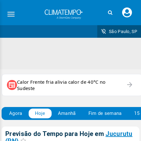
Faç
seu
logi
São Paulo, SP
Calor Frente fria alivia calor de 40°C no
arrow_forward
newspaper
Sudeste
Agora
Hoje
Amanhã
Fim de semana
15 
Previsão do Tempo para Hoje
em
Jucurutu