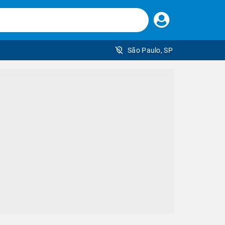
Faça
seu
login
São Paulo, SP