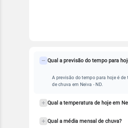
FAQ
CLIMA,
PREVISÃO
Qual a previsão do tempo para ho
-
DO
TEMPO
Perguntas
HOJE
E
frequentes
A previsão do tempo para hoje é de 
NOTÍCIAS
EM
sobre
de chuva em Neiva - ND.
NEIVA
-
chuva
ND
e
Qual a temperatura de hoje em Ne
temperatura
Qual a média mensal de chuva?