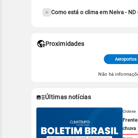
Como está o clima em Neiva - ND
Fonte: 30 anos de dados de reanáli
Proximidades
Fonte: dados combinados de estaçõe
de Tempo e Estudos Climáticos (CP
Aeroportos
Para obter mais informações sobre 
Não há informaçõ
Últimas notícias
Ciclone
Frente
chuva 