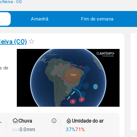
e
/
Neiva - CO
Amanhã
Fim de semana
eiva (CO)
s de
 térmica
Chuva
Umidade do ar
0.0mm
37%
71%