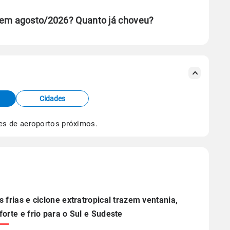
 em agosto/2026? Quanto já choveu?
se ERA5.
s meteorológicas e satélite do Centro de Previsão
TEC).
Cidades
os dados climáticos,
clique aqui.
es de aeroportos próximos.
s frias e ciclone extratropical trazem ventania,
forte e frio para o Sul e Sudeste