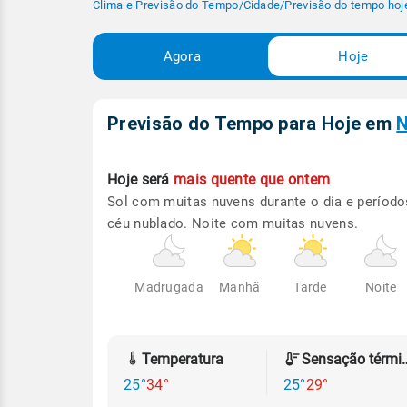
Clima e Previsão do Tempo
/
Cidade
/
Previsão do tempo hoj
Agora
Hoje
Previsão do Tempo para Hoje
em
N
Hoje será
mais quente que ontem
Sol com muitas nuvens durante o dia e período
céu nublado. Noite com muitas nuvens.
Madrugada
Manhã
Tarde
Noite
Temperatura
Sensação
25°
34°
25°
29°