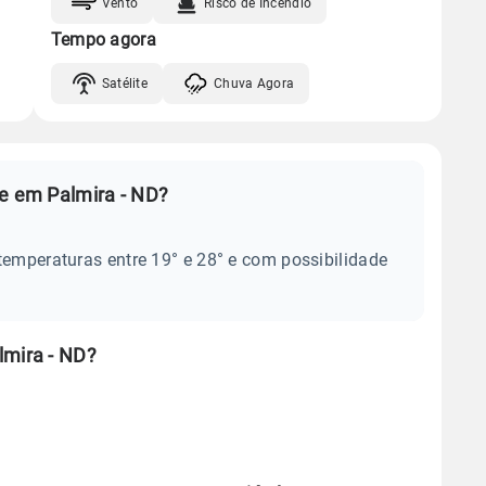
Vento
Risco de Incêndio
Tempo agora
Satélite
Chuva Agora
je em Palmira - ND?
temperaturas entre 19° e 28° e com possibilidade
lmira - ND?