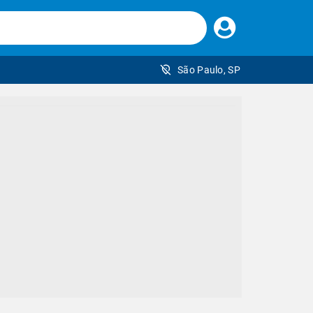
Faça
seu
login
São Paulo, SP