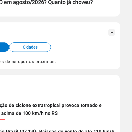
ND em agosto/2026? Quanto já choveu?
se ERA5.
s meteorológicas e satélite do Centro de Previsão
TEC).
Cidades
os dados climáticos,
clique aqui.
es de aeroportos próximos.
ão de ciclone extratropical provoca tornado e
 acima de 100 km/h no RS
ão Brasil (07/08): Rajadas de vento de até 110 km/h