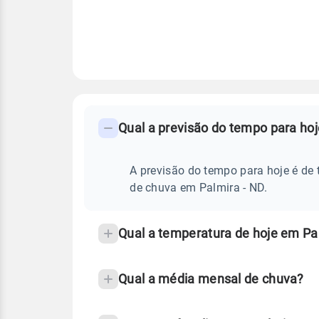
FAQ
CLIMA,
PREVISÃO
Qual a previsão do tempo para ho
-
DO
TEMPO
Perguntas
HOJE
E
frequentes
A previsão do tempo para hoje é de 
NOTÍCIAS
EM
sobre
de chuva em Palmira - ND.
PALMIRA
-
chuva
ND
e
Qual a temperatura de hoje em Pa
temperatura
Qual a média mensal de chuva?