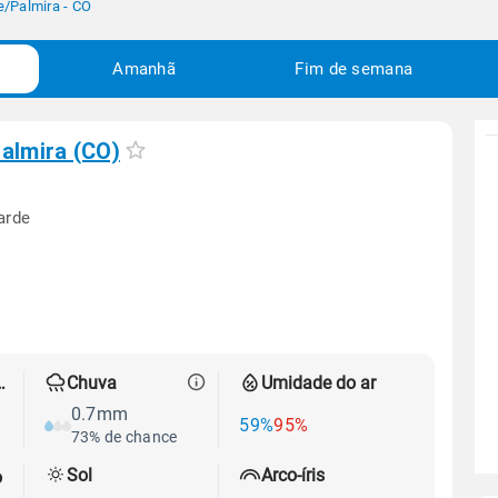
e
/
Palmira - CO
Amanhã
Fim de semana
almira (CO)
arde
 térmica
Chuva
Umidade do ar
0.7mm
59%
95%
73% de chance
Sol
Arco-íris
o