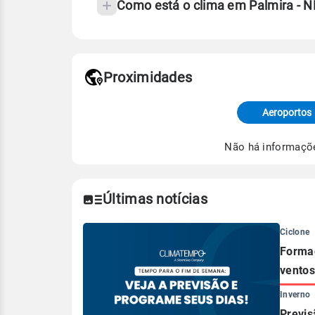
Como está o clima em Palmira - 
Fonte: 30 anos de dados de reanáli
Proximidades
Fonte: dados combinados de estaçõe
de Tempo e Estudos Climáticos (CP
Aeroportos
Para obter mais informações sobre 
Não há informaçõ
Últimas notícias
Ciclone
Formaç
ventos
Inverno
Previs