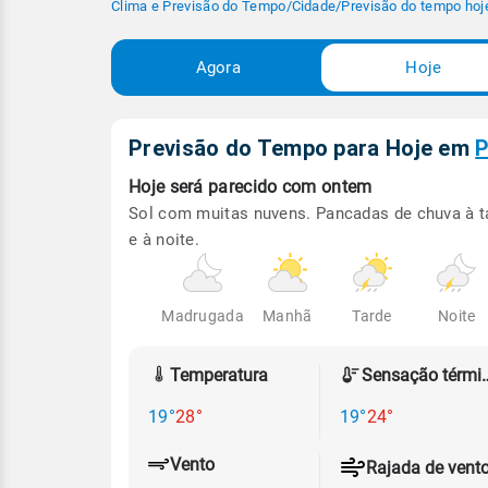
Clima e Previsão do Tempo
/
Cidade
/
Previsão do tempo hoj
Agora
Hoje
Previsão do Tempo para Hoje
em
P
Hoje será
parecido com ontem
Sol com muitas nuvens. Pancadas de chuva à t
e à noite.
Madrugada
Manhã
Tarde
Noite
Temperatura
Sensação
19°
28°
19°
24°
Vento
Rajada de vent