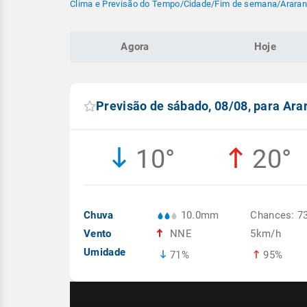
Clima e Previsão do Tempo
/
Cidade
/
Fim de semana
/
Araran
Agora
Hoje
Previsão de sábado, 08/08, para Ar
10°
20°
Chuva
10.0mm
Chances: 7
Vento
NNE
5km/h
Umidade
71%
95%