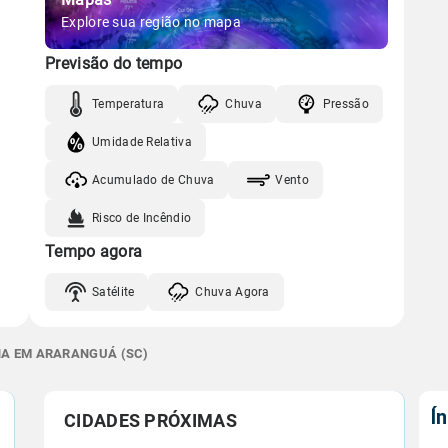
Explore sua região no mapa
Previsão do tempo
Temperatura
Chuva
Pressão
Umidade Relativa
Acumulado de Chuva
Vento
Risco de Incêndio
Tempo agora
Satélite
Chuva Agora
NA EM ARARANGUÁ (SC)
Í
CIDADES PRÓXIMAS