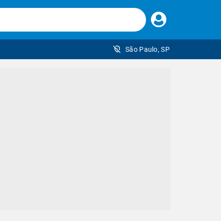
Faça
seu
login
São Paulo, SP