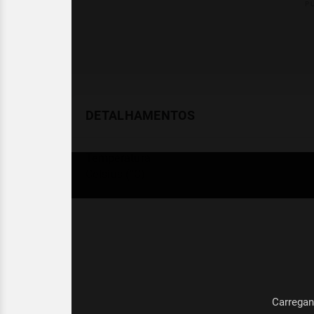
DETALHAMENTOS
Temperatura
Celsius (°C)