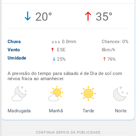
Enviar
Enviar
Enviar
Enviar
Enviar
20°
35°
Enviar
Chuva
0.0mm
Chances: 0%
Vento
ESE
8km/h
Umidade
25%
76%
A previsão do tempo para sábado é de Dia de sol com
névoa fraca ao amanhecer.
Madrugada
Manhã
Tarde
Noite